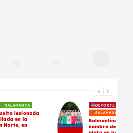
DEPORTE
EL MUNDO
SALAMANCA
NACIONAL
Salmantinas ponen en alto el
nombre de México y conquistan
plata en hockey sobre pasto en