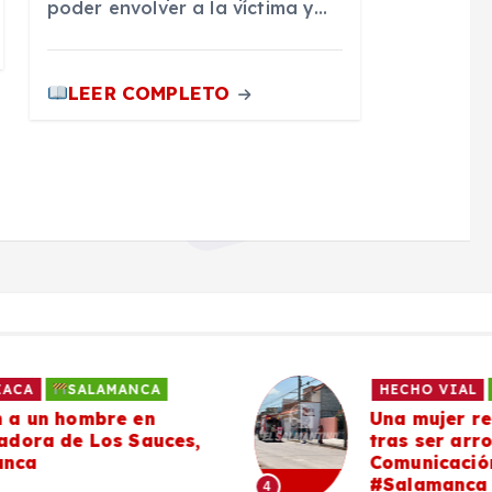
poder envolver a la víctima y…
LEER COMPLETO
HECHO VIAL
SALAMANCA
Una mujer resulta lesionada
tras ser arrollada en la
Comunicación Norte, en
#Salamanca
4