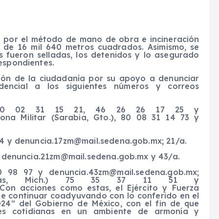
on por el método de mano de obra e incineración
e de 16 mil 640 metros cuadrados. Asimismo, se
es fueron selladas, los detenidos y lo asegurado
espondientes.
ión de la ciudadanía por su apoyo a denunciar
encial a los siguientes números y correos
o.: 80 02 31 15 21, 46 26 26 17 25 y
Zona Militar (Sarabia, Gto.), 80 08 31 14 73 y
44 y
denuncia.17zm@mail.sedena.gob.mx
; 21/a.
y
denuncia.21zm@mail.sedena.gob.mx
y 43/a.
 30 98 97 y
denuncia.43zm@mail.sedena.gob.mx
;
árdenas, Mich.) 75 35 37 11 51 y
 Con acciones como estas, el Ejército y Fuerza
e continuar coadyuvando con lo conferido en el
24” del Gobierno de México, con el fin de que
des cotidianas en un ambiente de armonía y