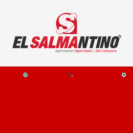
El Salmantino - medios/noticias/editorial
NAL
EL MUNDO
EDITORIALES
D