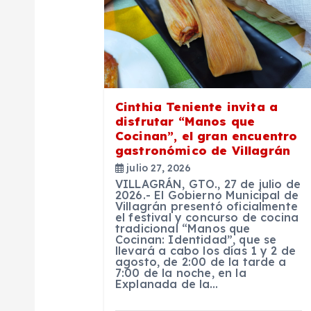
a
c
i
Cinthia Teniente invita a
ó
disfrutar “Manos que
Cocinan”, el gran encuentro
n
gastronómico de Villagrán
julio 27, 2026
VILLAGRÁN, GTO., 27 de julio de
d
2026.- El Gobierno Municipal de
Villagrán presentó oficialmente
el festival y concurso de cocina
e
tradicional “Manos que
Cocinan: Identidad”, que se
llevará a cabo los días 1 y 2 de
agosto, de 2:00 de la tarde a
e
7:00 de la noche, en la
Explanada de la…