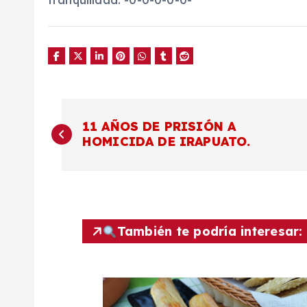
tranquilidad. -0-0-0-0-0-
N
11 AÑOS DE PRISIÓN A
HOMICIDA DE IRAPUATO.
a
v
e
También te podría interesar:
g