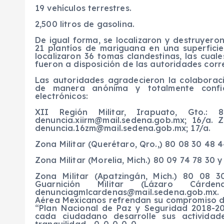
19 vehículos terrestres.
2,500 litros de gasolina.
De igual forma, se localizaron y destruyer
21 plantíos de mariguana en una superfici
localizaron 36 tomas clandestinas, las cual
fueron a disposición de las autoridades corr
Las autoridades agradecieron la colaborac
de manera anónima y totalmente confid
electrónicos:
XII Región Militar, Irapuato, Gt
denuncia.xiirm@mail.sedena.gob.mx
; 16/a. 
denuncia.16zm@mail.sedena.gob.mx
; 17/a.
Zona Militar (Querétaro, Qro.,) 80 08 30 48 
Zona Militar (Morelia, Mich.) 80 09 74 78 30 
Zona Militar (Apatzingán, Mich.) 80 08
Guarnición Militar (Lázaro C
denunciagmlcardenas@mail.sedena.gob.mx
.
Aérea Mexicanos refrendan su compromiso d
“Plan Nacional de Paz y Seguridad 2018-20
cada ciudadano desarrolle sus activida