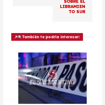
e
SOBRE EL
LIBRAMIEN
g
TO SUR
a
c
También te podría interesar:
i
ó
n
d
e
e