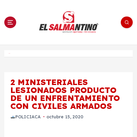
S
a
l
t
a
r
a
l
c
o
El Salmantino - medios/noticias/editorial
n
t
e
Inicio
n
i
d
o
2 MINISTERIALES
LESIONADOS PRODUCTO
DE UN ENFRENTAMIENTO
CON CIVILES ARMADOS
POLICIACA
octubre 15, 2020