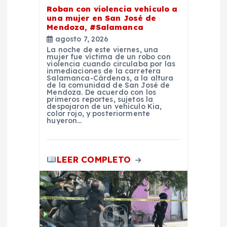
Roban con violencia vehículo a
n
una mujer en San José de
Mendoza, #Salamanca
agosto 7, 2026
t
La noche de este viernes, una
mujer fue víctima de un robo con
violencia cuando circulaba por las
r
inmediaciones de la carretera
Salamanca-Cárdenas, a la altura
de la comunidad de San José de
a
Mendoza. De acuerdo con los
primeros reportes, sujetos la
despojaron de un vehículo Kia,
color rojo, y posteriormente
d
huyeron…
a
LEER COMPLETO
s