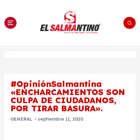
S
a
l
t
a
r
a
l
c
o
El Salmantino - medios/noticias/editorial
n
t
e
Inicio
n
i
d
o
#OpiniónSalmantina
«ENCHARCAMIENTOS SON
CULPA DE CIUDADANOS,
POR TIRAR BASURA».
GENERAL
septiembre 11, 2020