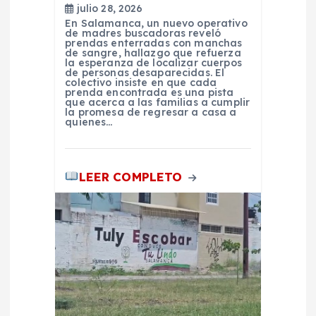
n
julio 28, 2026
En Salamanca, un nuevo operativo
de madres buscadoras reveló
t
prendas enterradas con manchas
de sangre, hallazgo que refuerza
la esperanza de localizar cuerpos
r
de personas desaparecidas. El
colectivo insiste en que cada
prenda encontrada es una pista
que acerca a las familias a cumplir
a
la promesa de regresar a casa a
quienes…
d
LEER COMPLETO
a
s