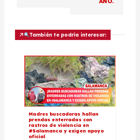
AÑO.
g
a
c
También te podría interesar:
i
ó
n
d
e
Madres buscadoras hallan
prendas enterradas con
rastros de violencia en
e
#Salamanca y exigen apoyo
oficial