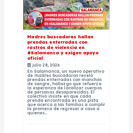
e
n
Madres buscadoras hallan
t
prendas enterradas con
rastros de violencia en
#Salamanca y exigen apoyo
r
oficial
julio 28, 2026
a
En Salamanca, un nuevo operativo
de madres buscadoras reveló
prendas enterradas con manchas
d
de sangre, hallazgo que refuerza
la esperanza de localizar cuerpos
de personas desaparecidas. El
colectivo insiste en que cada
a
prenda encontrada es una pista
que acerca a las familias a cumplir
la promesa de regresar a casa a
s
quienes…