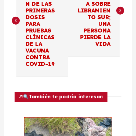
v
N DE LAS
A SOBRE
PRIMERAS
LIBRAMIEN
e
DOSIS
TO SUR;
PARA
UNA
g
PRUEBAS
PERSONA
CLÍNICAS
PIERDE LA
a
DE LA
VIDA
VACUNA
c
CONTRA
COVID-19
i
ó
También te podría interesar:
n
d
e