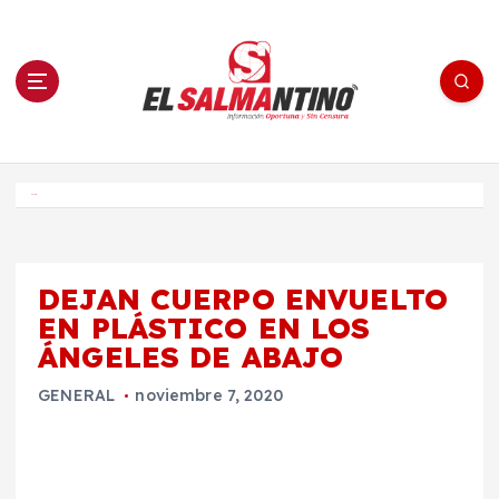
S
a
l
t
a
r
a
l
c
o
El Salmantino - medios/noticias/editorial
n
t
e
Inicio
n
i
d
o
DEJAN CUERPO ENVUELTO
EN PLÁSTICO EN LOS
ÁNGELES DE ABAJO
GENERAL
noviembre 7, 2020