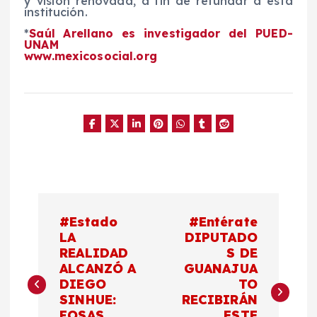
y visión renovada, a fin de refundar a esta
institución.
*
Saúl Arellano es investigador del PUED-
UNAM
www.mexicosocial.org
N
#Estado
#Entérate
a
LA
DIPUTADO
REALIDAD
S DE
ALCANZÓ A
GUANAJUA
v
DIEGO
TO
SINHUE:
RECIBIRÁN
e
FOSAS
ESTE