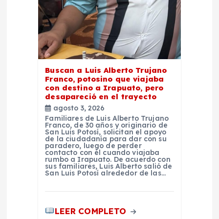
n
t
r
Buscan a Luis Alberto Trujano
Franco, potosino que viajaba
a
con destino a Irapuato, pero
desapareció en el trayecto
d
agosto 3, 2026
Familiares de Luis Alberto Trujano
Franco, de 30 años y originario de
a
San Luis Potosí, solicitan el apoyo
de la ciudadanía para dar con su
paradero, luego de perder
contacto con él cuando viajaba
s
rumbo a Irapuato. De acuerdo con
sus familiares, Luis Alberto salió de
San Luis Potosí alrededor de las…
LEER COMPLETO