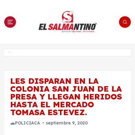
S
a
l
t
a
r
a
l
c
o
El Salmantino - medios/noticias/editorial
n
t
e
Inicio
n
i
d
o
LES DISPARAN EN LA
COLONIA SAN JUAN DE LA
PRESA Y LLEGAN HERIDOS
HASTA EL MERCADO
TOMASA ESTEVEZ.
POLICIACA
septiembre 9, 2020