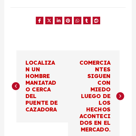
N
LOCALIZA
COMERCIA
a
N UN
NTES
HOMBRE
SIGUEN
MANIATAD
CON
v
O CERCA
MIEDO
DEL
LUEGO DE
e
PUENTE DE
LOS
CAZADORA
HECHOS
g
ACONTECI
DOS EN EL
a
MERCADO.