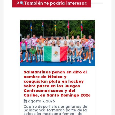
También te podría interesar:
i
ó
n
d
e
e
Salmantinas ponen en alto el
nombre de México y
n
conquistan plata en hockey
sobre pasto en los Juegos
Centroamericanos y del
t
Caribe, en Santo Domingo 2026
agosto 7, 2026
r
Cuatro deportistas originarias de
Salamanca formaron parte de la
selección mexicana femenil de