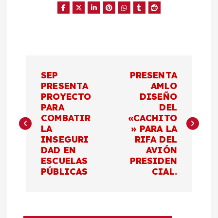
N
SEP
PRESENTA
a
PRESENTA
AMLO
PROYECTO
DISEÑO
PARA
DEL
v
COMBATIR
«CACHITO
LA
» PARA LA
e
INSEGURI
RIFA DEL
DAD EN
AVIÓN
g
ESCUELAS
PRESIDEN
PÚBLICAS
CIAL.
a
c