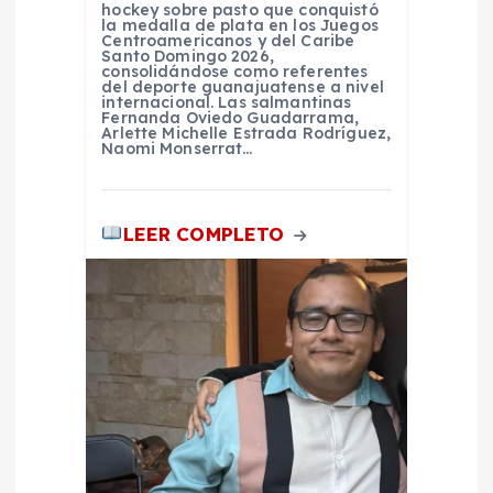
a
hockey sobre pasto que conquistó
la medalla de plata en los Juegos
Centroamericanos y del Caribe
Santo Domingo 2026,
d
consolidándose como referentes
del deporte guanajuatense a nivel
internacional. Las salmantinas
a
Fernanda Oviedo Guadarrama,
Arlette Michelle Estrada Rodríguez,
Naomi Monserrat…
s
LEER COMPLETO