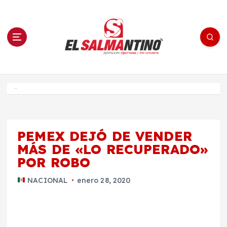
S
a
l
t
a
r
a
l
c
o
El Salmantino - medios/noticias/editorial
n
t
e
Inicio
n
i
d
o
PEMEX DEJÓ DE VENDER
MÁS DE «LO RECUPERADO»
POR ROBO
NACIONAL
enero 28, 2020