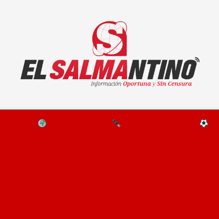
El Salmantino - medios/noticias/editorial
NAL
EL MUNDO
EDITORIALES
D