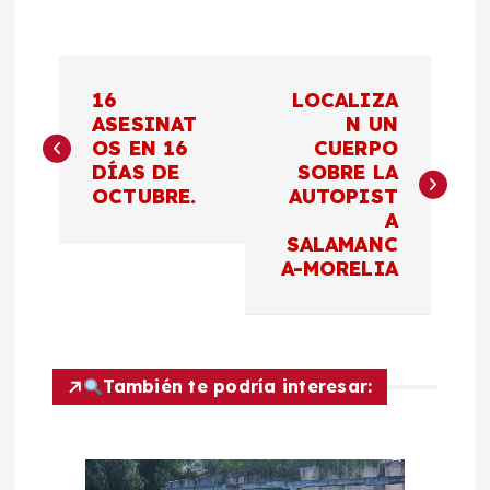
N
16
LOCALIZA
a
ASESINAT
N UN
OS EN 16
CUERPO
DÍAS DE
SOBRE LA
v
OCTUBRE.
AUTOPIST
A
e
SALAMANC
A-MORELIA
g
a
c
También te podría interesar:
i