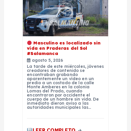
ó
n
d
Masculino es localizado sin
e
vida en Praderas del Sol
#Salamanca
e
agosto 5, 2026
La tarde de este miércoles, jóvenes
creadores de contenido se
n
encontraban grabando
aparentemente un vídeo en un
predio a un costado de la calle
t
Monte Amberes en la colonia
Lomas del Prado, cuando
encontraron por accidente el
cuerpo de un hombre sin vida. De
r
inmediato dieron aviso a las
autoridades municipales las…
a
LEER COMPLETO