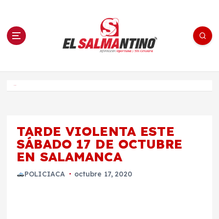
S
a
l
t
a
r
a
l
c
o
El Salmantino - medios/noticias/editorial
n
t
e
Inicio
n
i
d
o
TARDE VIOLENTA ESTE
SÁBADO 17 DE OCTUBRE
EN SALAMANCA
POLICIACA
octubre 17, 2020