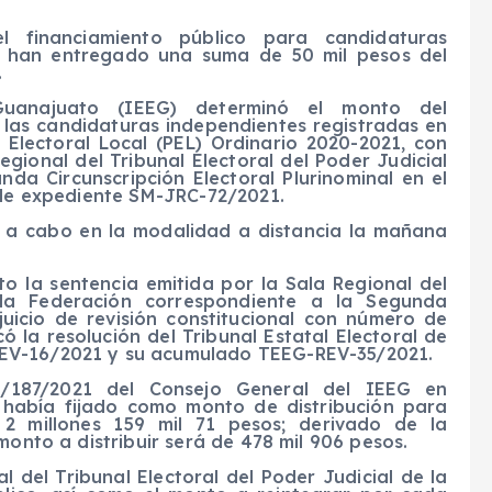
l financiamiento público
para
candidaturas
se han entregado una suma de 50 mil pesos del
.
Guanajuato (IEEG) determinó el monto del
 las candidaturas independientes registradas en
 Electoral Local (PEL) Ordinario 2020-2021, con
egional del Tribunal Electoral del Poder Judicial
da Circunscripción Electoral Plurinominal en el
o de expediente SM-JRC-72/2021.
da a cabo en la modalidad a distancia la mañana
uto la sentencia emitida por la Sala Regional del
e la Federación correspondiente a la Segunda
 juicio de revisión constitucional con número de
 la resolución del Tribunal Estatal Electoral de
EV-16/2021 y su acumulado TEEG-REV-35/2021.
/187/2021 del Consejo General del IEEG en
e había fijado como monto de distribución para
 2 millones 159 mil 71 pesos; derivado de la
monto a distribuir será de 478 mil 906 pesos.
 del Tribunal Electoral del Poder Judicial de la