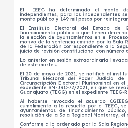
El
IEEG
ha determinado el
monto de
independientes, para los independientes 
monto público y 149 mil pesos por reintegrar
El Instituto Electoral del Estado de 
financiamiento público a que tienen derecho
la elección de ayuntamientos en el Proceso
motivo de la sentencia emitida por la Sala R
de la Federación correspondiente a la Segun
juicio de revisión constitucional con númer
Lo anterior en sesión extraordinaria lleva
de este martes.
El 20 de mayo de 2021, se notificó al instit
Tribunal Electoral del Poder Judicial d
Circunscripción Electoral Plurinominal en el
expediente SM-JRC-72/2021, en que se revocó
Guanajuato (TEGG) en el expediente TEEG-R
Al haberse revocado el acuerdo CGIEEG
cumplimiento a lo resuelto por el TEEG, s
ayuntamientos de financiamiento público,
resolución de la Sala Regional Monterrey, el 
Conforme a lo ordenado por la Sala Regional