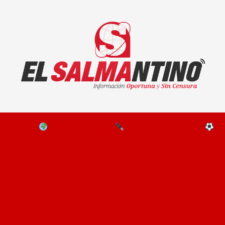
El Salmantino - medios/noticias/editorial
NAL
EL MUNDO
EDITORIALES
D