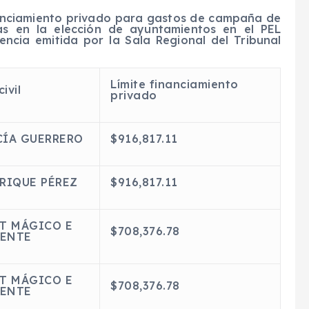
inanciamiento privado para gastos de campaña de
das en la elección de ayuntamientos en el PEL
encia emitida por la Sala Regional del Tribunal
:
Límite financiamiento
ivil
privado
CÍA GUERRERO
$916,817.11
NRIQUE PÉREZ
$916,817.11
T MÁGICO E
$708,376.78
IENTE
T MÁGICO E
$708,376.78
IENTE