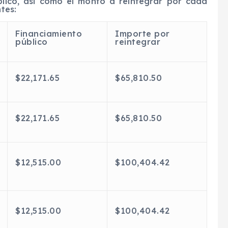
blico, así como el monto a reintegrar por cada
ntes:
Financiamiento
Importe por
público
reintegrar
$22,171.65
$65,810.50
$22,171.65
$65,810.50
$12,515.00
$100,404.42
$12,515.00
$100,404.42