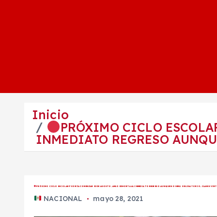
Inicio
PRÓXIMO CICLO ESCOLA
INMEDIATO REGRESO AUNQUE
PRÓXIMO CICLO ESCOLAR PODRÍA COMENZAR 30 DE AGOSTO, AMLO EXHORTA AL INMEDIATO REGRESO AUNQUE NO SERÁ OBLIGATORIO, CLASES VIRT
NACIONAL
mayo 28, 2021