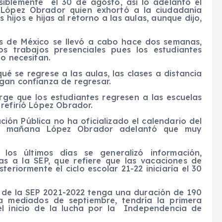
osiblemente el 30 de agosto, así lo adelantó el
 López Obrador quien exhortó a la ciudadanía
hijos e hijas al retorno a las aulas, aunque dijo,
s de México se llevó a cabo hace dos semanas,
 trabajos presenciales pues los estudiantes
lo necesitan.
é se regrese a las aulas, las clases a distancia
gan confianza de regresar.
urge que los estudiantes regresen a las escuelas
refirió López Obrador.
ión Pública no ha oficializado el calendario del
sta mañana López Obrador adelantó que muy
os últimos días se generalizó información,
as a la SEP, que refiere que las vacaciones de
eriormente el ciclo escolar 21-22 iniciaría el 30
o de la SEP 2021-2022 tenga una duración de 190
 a mediados de septiembre, tendría la primera
el inicio de la lucha por la Independencia de