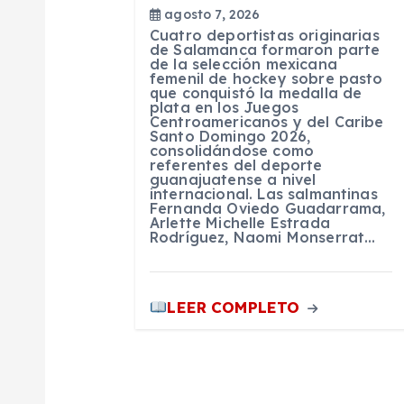
agosto 7, 2026
e
Cuatro deportistas originarias
de Salamanca formaron parte
de la selección mexicana
n
femenil de hockey sobre pasto
que conquistó la medalla de
plata en los Juegos
Centroamericanos y del Caribe
t
Santo Domingo 2026,
consolidándose como
referentes del deporte
r
guanajuatense a nivel
internacional. Las salmantinas
Fernanda Oviedo Guadarrama,
Arlette Michelle Estrada
a
Rodríguez, Naomi Monserrat…
d
LEER COMPLETO
a
s