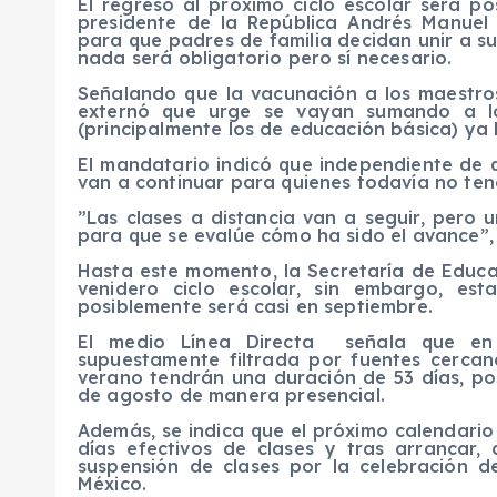
El regreso al próximo ciclo escolar será p
presidente de la República Andrés Manuel
para que padres de familia decidan unir a sus 
nada será obligatorio pero sí necesario.
Señalando que la vacunación a los maestro
externó que urge se vayan sumando a los
(principalmente los de educación básica) ya 
El mandatario indicó que independiente de qu
van a continuar para quienes todavía no ten
”Las clases a distancia van a seguir, pero 
para que se evalúe cómo ha sido el avance”, 
Hasta este momento, la Secretaría de Educac
venidero ciclo escolar, sin embargo, e
posiblemente será casi en septiembre.
El medio Línea Directa señala que en l
supuestamente filtrada por fuentes cercan
verano tendrán una duración de 53 días, post
de agosto de manera presencial.
Además, se indica que el próximo calendari
días efectivos de clases y tras arrancar,
suspensión de clases por la celebración d
México.