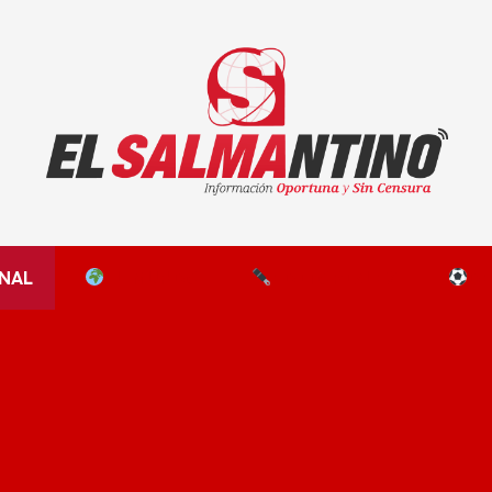
El Salmantino - medios/noticias/editorial
NAL
EL MUNDO
EDITORIALES
D