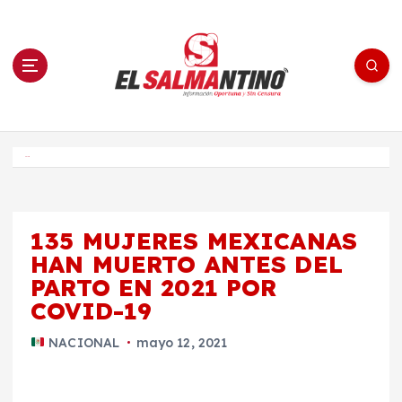
S
a
l
t
a
r
a
l
c
o
El Salmantino - medios/noticias/editorial
n
t
e
Inicio
n
i
d
o
135 MUJERES MEXICANAS
HAN MUERTO ANTES DEL
PARTO EN 2021 POR
COVID-19
NACIONAL
mayo 12, 2021