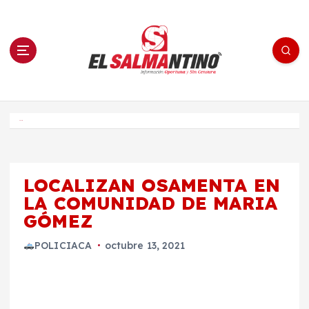
S
a
l
t
a
r
a
l
c
o
El Salmantino - medios/noticias/editorial
n
t
e
Inicio
n
i
d
o
LOCALIZAN OSAMENTA EN
LA COMUNIDAD DE MARIA
GÓMEZ
POLICIACA
octubre 13, 2021