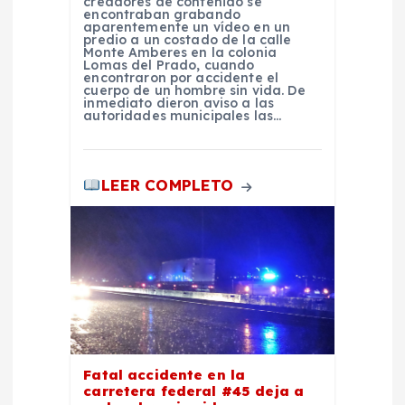
r
creadores de contenido se
encontraban grabando
aparentemente un vídeo en un
predio a un costado de la calle
a
Monte Amberes en la colonia
Lomas del Prado, cuando
encontraron por accidente el
d
cuerpo de un hombre sin vida. De
inmediato dieron aviso a las
autoridades municipales las…
a
s
LEER COMPLETO
Fatal accidente en la
carretera federal #45 deja a