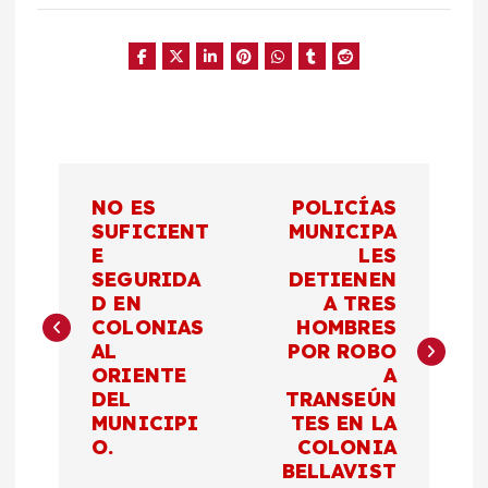
N
NO ES
POLICÍAS
a
SUFICIENT
MUNICIPA
E
LES
SEGURIDA
DETIENEN
v
D EN
A TRES
COLONIAS
HOMBRES
e
AL
POR ROBO
ORIENTE
A
g
DEL
TRANSEÚN
MUNICIPI
TES EN LA
a
O.
COLONIA
BELLAVIST