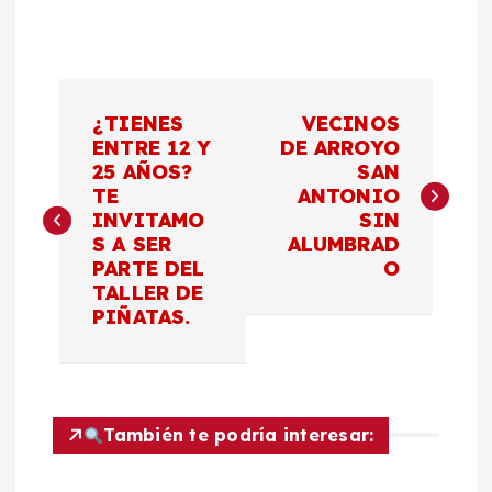
N
¿TIENES
VECINOS
a
ENTRE 12 Y
DE ARROYO
25 AÑOS?
SAN
TE
ANTONIO
v
INVITAMO
SIN
S A SER
ALUMBRAD
e
PARTE DEL
O
TALLER DE
g
PIÑATAS.
a
c
También te podría interesar:
i