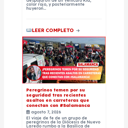
despojaron de un vehículo Kia,
color rojo, y posteriormente
d
huyeron…
a
LEER COMPLETO
s
Peregrinos temen por su
seguridad tras recientes
asaltos en carreteras que
conectan con #Salamanca
agosto 7, 2026
El viaje de fe de un grupo de
peregrinos de la Diócesis de Nuevo
Laredo rumbo a la Basílica de