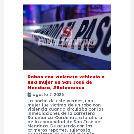
ó
n
d
e
e
Roban con violencia vehículo a
n
una mujer en San José de
Mendoza, #Salamanca
agosto 7, 2026
t
La noche de este viernes, una
mujer fue víctima de un robo con
violencia cuando circulaba por las
r
inmediaciones de la carretera
Salamanca-Cárdenas, a la altura
de la comunidad de San José de
a
Mendoza. De acuerdo con los
primeros reportes, sujetos la