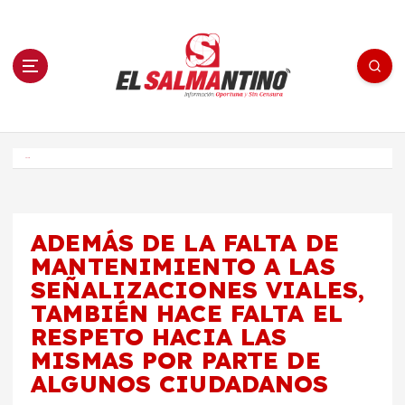
S
a
l
t
a
r
a
l
c
o
El Salmantino - medios/noticias/editorial
n
t
e
Inicio
n
i
d
o
ADEMÁS DE LA FALTA DE
MANTENIMIENTO A LAS
SEÑALIZACIONES VIALES,
TAMBIÉN HACE FALTA EL
RESPETO HACIA LAS
MISMAS POR PARTE DE
ALGUNOS CIUDADANOS