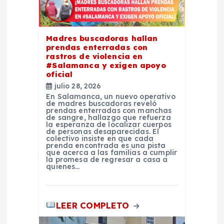
e
n
Madres buscadoras hallan
prendas enterradas con
t
rastros de violencia en
#Salamanca y exigen apoyo
oficial
r
julio 28, 2026
En Salamanca, un nuevo operativo
a
de madres buscadoras reveló
prendas enterradas con manchas
de sangre, hallazgo que refuerza
la esperanza de localizar cuerpos
d
de personas desaparecidas. El
colectivo insiste en que cada
prenda encontrada es una pista
a
que acerca a las familias a cumplir
la promesa de regresar a casa a
quienes…
s
LEER COMPLETO