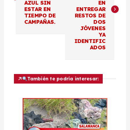
AZUL SIN
EN
e
ESTAR EN
ENTREGAR
TIEMPO DE
RESTOS DE
g
CAMPAÑAS.
DOS
JÓVENES
a
YA
IDENTIFIC
c
ADOS
i
ó
También te podría interesar:
n
d
e