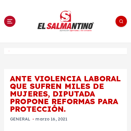
S
a
l
t
a
r
a
l
c
o
El Salmantino - medios/noticias/editorial
n
t
e
Inicio
n
i
d
o
ANTE VIOLENCIA LABORAL
QUE SUFREN MILES DE
MUJERES, DIPUTADA
PROPONE REFORMAS PARA
PROTECCIÓN.
GENERAL
marzo 16, 2021