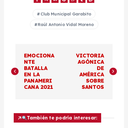
Club Municipal Garabito
Raúl Antonio Vidal Moreno
N
EMOCIONA
VICTORIA
a
NTE
AGÓNICA
BATALLA
DE
EN LA
AMÉRICA
v
PANAMERI
SOBRE
CANA 2021
SANTOS
e
g
a
También te podría interesar: