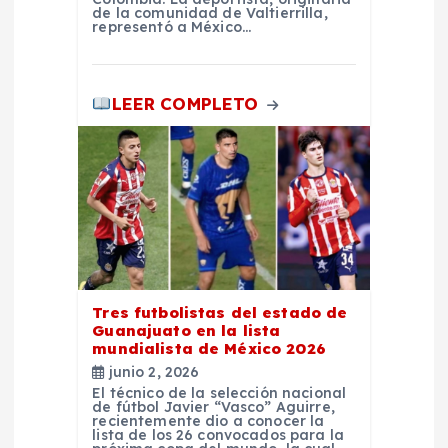
r
de la comunidad de Valtierrilla,
representó a México…
a
d
LEER COMPLETO
a
s
Tres futbolistas del estado de
Guanajuato en la lista
mundialista de México 2026
junio 2, 2026
El técnico de la selección nacional
de fútbol Javier “Vasco” Aguirre,
recientemente dio a conocer la
lista de los 26 convocados para la