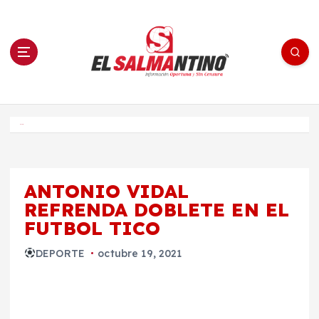
S
a
l
t
a
r
a
l
c
o
El Salmantino - medios/noticias/editorial
n
t
e
Inicio
n
i
d
o
ANTONIO VIDAL
REFRENDA DOBLETE EN EL
FUTBOL TICO
DEPORTE
octubre 19, 2021