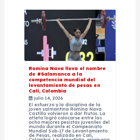
c
i
ó
n
d
Romina Nava lleva el nombre
de #Salamanca a la
e
competencia mundial del
levantamiento de pesas en
Cali, Colombia
e
julio 14, 2026
El esfuerzo y la disciplina de la
joven salmantina Romina Nava
n
Castillo volvieron a dar frutos. La
atleta logró colocarse entre las
ocho mejores pesistas juveniles del
t
mundo durante el Campeonato
Mundial Sub-17 de Levantamiento
de Pesas, realizado en Cali,
Colombia. La deportista, originaria