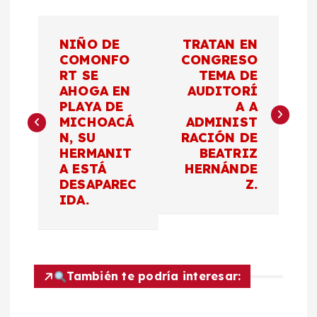
N
NIÑO DE
TRATAN EN
a
COMONFO
CONGRESO
RT SE
TEMA DE
AHOGA EN
AUDITORÍ
v
PLAYA DE
A A
MICHOACÁ
ADMINIST
e
N, SU
RACIÓN DE
HERMANIT
BEATRIZ
g
A ESTÁ
HERNÁNDE
DESAPAREC
Z.
a
IDA.
c
i
También te podría interesar:
ó