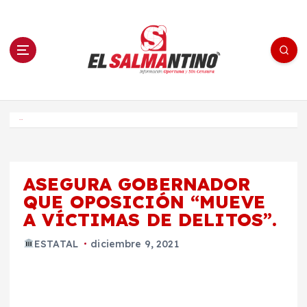
S
a
l
t
a
r
a
l
c
o
El Salmantino - medios/noticias/editorial
n
t
e
Inicio
n
i
d
o
ASEGURA GOBERNADOR
QUE OPOSICIÓN “MUEVE
A VÍCTIMAS DE DELITOS”.
ESTATAL
diciembre 9, 2021