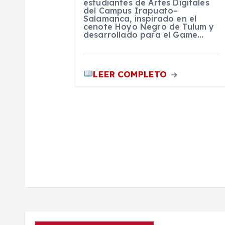
estudiantes de Artes Digitales
t
del Campus Irapuato–
Salamanca, inspirado en el
cenote Hoyo Negro de Tulum y
desarrollado para el Game…
r
a
LEER COMPLETO
d
a
s