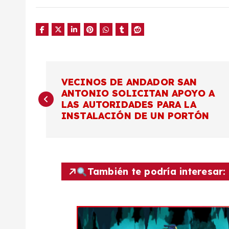
N
VECINOS DE ANDADOR SAN
ANTONIO SOLICITAN APOYO A
a
LAS AUTORIDADES PARA LA
INSTALACIÓN DE UN PORTÓN
v
e
También te podría interesar:
g
a