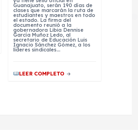
ya tiene sello oficial en
Guanajuato, serán 190 días de
clases que marcarán la ruta de
estudiantes y maestros en todo
el estado. La firma del
documento reunió a la
gobernadora Libia Dennise
García Muñoz Ledo, al
secretario de Educación Luis
Ignacio Sánchez Gómez, a los
líderes sindicales…
LEER COMPLETO