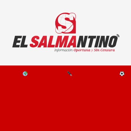
El Salmantino - medios/noticias/editorial
NAL
EL MUNDO
EDITORIALES
D