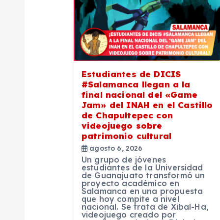
c
i
ó
Estudiantes de DICIS
#Salamanca llegan a la
n
final nacional del «Game
Jam» del INAH en el Castillo
de Chapultepec con
d
videojuego sobre
patrimonio cultural
e
agosto 6, 2026
Un grupo de jóvenes
estudiantes de la Universidad
e
de Guanajuato transformó un
proyecto académico en
Salamanca en una propuesta
que hoy compite a nivel
n
nacional. Se trata de Xibal-Ha,
videojuego creado por