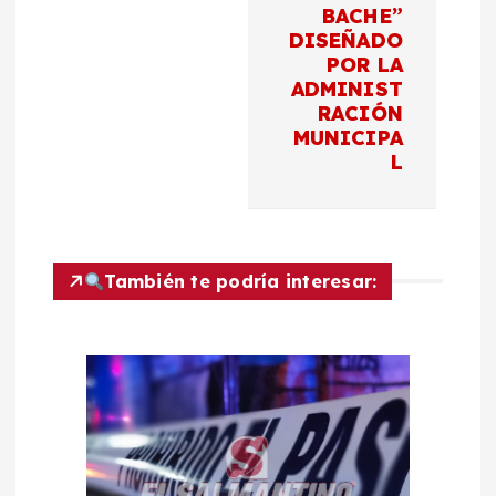
c
BACHE”
DISEÑADO
i
POR LA
ADMINIST
ó
RACIÓN
MUNICIPA
n
L
d
e
También te podría interesar:
e
n
t
r