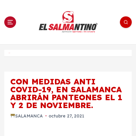
S
a
l
t
a
r
a
l
c
o
El Salmantino - medios/noticias/editorial
n
t
e
Inicio
n
i
d
o
CON MEDIDAS ANTI
COVID-19, EN SALAMANCA
ABRIRÁN PANTEONES EL 1
Y 2 DE NOVIEMBRE.
SALAMANCA
octubre 27, 2021