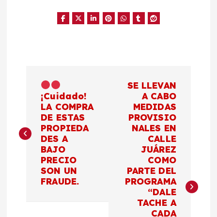
N
SE LLEVAN
a
¡Cuidado!
A CABO
LA COMPRA
MEDIDAS
DE ESTAS
PROVISIO
v
PROPIEDA
NALES EN
DES A
CALLE
e
BAJO
JUÁREZ
PRECIO
COMO
g
SON UN
PARTE DEL
FRAUDE.
PROGRAMA
a
“DALE
TACHE A
CADA