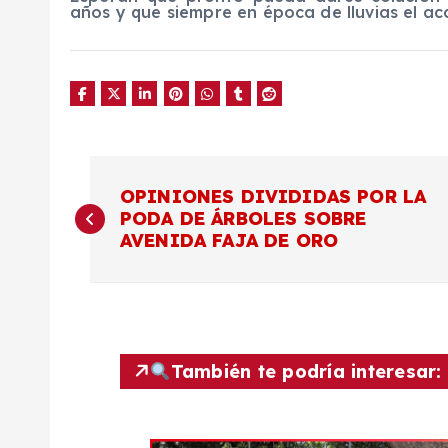
años y que siempre en época de lluvias el ac
N
OPINIONES DIVIDIDAS POR LA
PODA DE ÁRBOLES SOBRE
a
AVENIDA FAJA DE ORO
v
e
También te podría interesar:
g