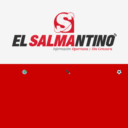
El Salmantino - medios/noticias/editorial
NAL
EL MUNDO
EDITORIALES
D