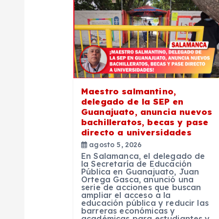
a
c
i
ó
Maestro salmantino,
delegado de la SEP en
n
Guanajuato, anuncia nuevos
bachilleratos, becas y pase
directo a universidades
d
agosto 5, 2026
En Salamanca, el delegado de
e
la Secretaría de Educación
Pública en Guanajuato, Juan
Ortega Gasca, anunció una
serie de acciones que buscan
e
ampliar el acceso a la
educación pública y reducir las
barreras económicas y
académicas para estudiantes y