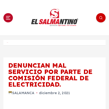
S
a
l
t
a
r
a
l
c
o
El Salmantino - medios/noticias/editorial
n
t
e
Inicio
n
i
d
o
DENUNCIAN MAL
SERVICIO POR PARTE DE
COMISIÓN FEDERAL DE
ELECTRICIDAD.
SALAMANCA
diciembre 2, 2021