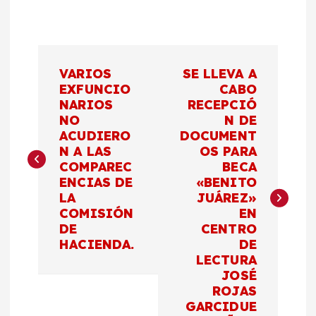
N
VARIOS
SE LLEVA A
a
EXFUNCIO
CABO
NARIOS
RECEPCIÓ
NO
N DE
v
ACUDIERO
DOCUMENT
N A LAS
OS PARA
e
COMPAREC
BECA
ENCIAS DE
«BENITO
g
LA
JUÁREZ»
COMISIÓN
EN
a
DE
CENTRO
HACIENDA.
DE
c
LECTURA
JOSÉ
ROJAS
i
GARCIDUE