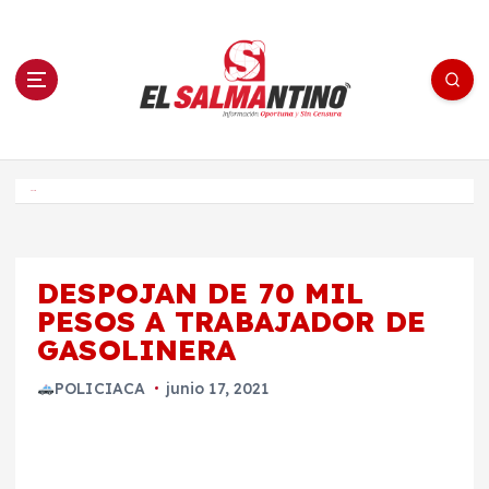
S
a
l
t
a
r
a
l
c
o
El Salmantino - medios/noticias/editorial
n
t
e
Inicio
n
i
d
o
DESPOJAN DE 70 MIL
PESOS A TRABAJADOR DE
GASOLINERA
POLICIACA
junio 17, 2021