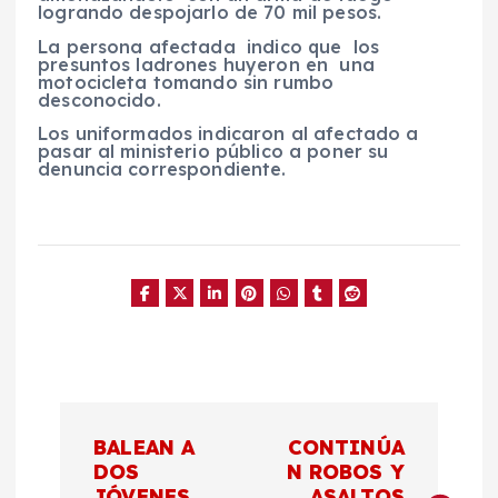
logrando despojarlo de 70 mil pesos.
La persona afectada indico que los
presuntos ladrones huyeron en una
motocicleta tomando sin rumbo
desconocido.
Los uniformados indicaron al afectado a
pasar al ministerio público a poner su
denuncia correspondiente.
N
BALEAN A
CONTINÚA
a
DOS
N ROBOS Y
JÓVENES
ASALTOS