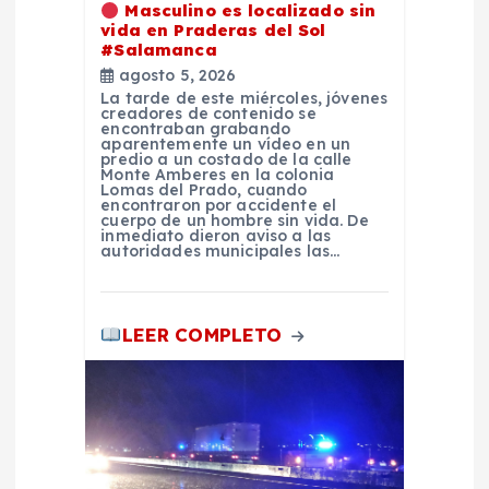
Masculino es localizado sin
e
vida en Praderas del Sol
#Salamanca
e
agosto 5, 2026
La tarde de este miércoles, jóvenes
creadores de contenido se
n
encontraban grabando
aparentemente un vídeo en un
predio a un costado de la calle
t
Monte Amberes en la colonia
Lomas del Prado, cuando
encontraron por accidente el
cuerpo de un hombre sin vida. De
r
inmediato dieron aviso a las
autoridades municipales las…
a
LEER COMPLETO
d
a
s