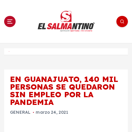
S
a
l
t
a
r
a
l
c
o
El Salmantino - medios/noticias/editorial
n
t
e
Inicio
n
i
d
o
EN GUANAJUATO, 140 MIL
PERSONAS SE QUEDARON
SIN EMPLEO POR LA
PANDEMIA
GENERAL
marzo 24, 2021