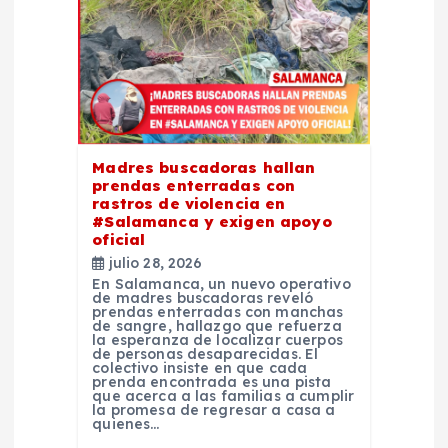
d
e
e
Madres buscadoras hallan
n
prendas enterradas con
rastros de violencia en
t
#Salamanca y exigen apoyo
oficial
julio 28, 2026
r
En Salamanca, un nuevo operativo
de madres buscadoras reveló
prendas enterradas con manchas
a
de sangre, hallazgo que refuerza
la esperanza de localizar cuerpos
de personas desaparecidas. El
d
colectivo insiste en que cada
prenda encontrada es una pista
que acerca a las familias a cumplir
la promesa de regresar a casa a
a
quienes…