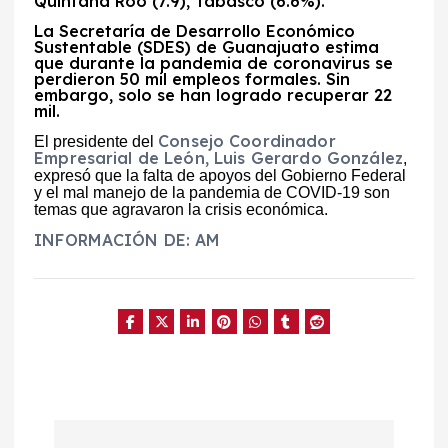
Quintana Roo (7.9), Tabasco (6.6%).
La
Secretaría de Desarrollo Económico
Sustentable (SDES)
de Guanajuato estima
que durante la pandemia de coronavirus se
perdieron 50 mil empleos formales. Sin
embargo, solo se han logrado recuperar 22
mil.
Consejo Coordinador
El presidente del
Empresarial de León, Luis Gerardo González
,
expresó que la falta de apoyos del Gobierno Federal
y el mal manejo de la pandemia de COVID-19 son
temas que agravaron la crisis económica.
INFORMACIÓN DE: AM
N