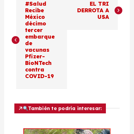
#Salud
EL TRI
a
Recibe
DERROTA A
México
USA
décimo
v
tercer
embarque
e
de
vacunas
g
Pfizer-
BioNTech
a
contra
COVID-19
c
i
También te podría interesar:
ó
n