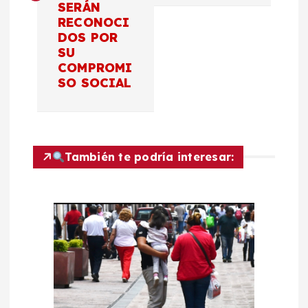
SERÁN
g
RECONOCI
DOS POR
a
SU
COMPROMI
c
SO SOCIAL
i
ó
También te podría interesar:
n
d
e
e