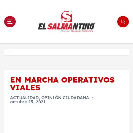
S
a
l
t
a
r
a
l
c
o
El Salmantino - medios/noticias/editorial
n
t
e
Inicio
n
i
d
o
EN MARCHA OPERATIVOS
VIALES
ACTUALIDAD
,
OPINIÓN CIUDADANA
octubre 25, 2021