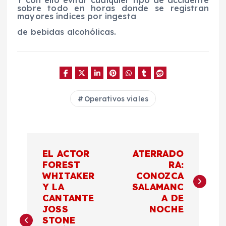
Y con ello evitar cualquier tipo de accidente
sobre todo en horas donde se registran
mayores índices por ingesta
de bebidas alcohólicas.
Operativos viales
N
EL ACTOR
ATERRADO
a
FOREST
RA:
WHITAKER
CONOZCA
Y LA
SALAMANC
v
CANTANTE
A DE
JOSS
NOCHE
e
STONE