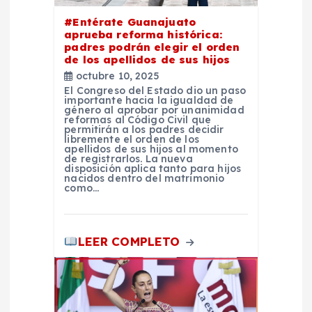
n
#Entérate Guanajuato
aprueba reforma histórica:
t
padres podrán elegir el orden
de los apellidos de sus hijos
octubre 10, 2025
r
El Congreso del Estado dio un paso
importante hacia la igualdad de
género al aprobar por unanimidad
a
reformas al Código Civil que
permitirán a los padres decidir
libremente el orden de los
d
apellidos de sus hijos al momento
de registrarlos. La nueva
disposición aplica tanto para hijos
nacidos dentro del matrimonio
a
como…
s
LEER COMPLETO