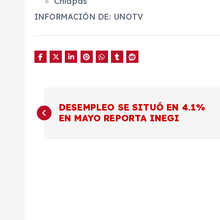
Chiapas
INFORMACIÓN DE: UNOTV
N
DESEMPLEO SE SITUÓ EN 4.1%
EN MAYO REPORTA INEGI
a
v
e
g