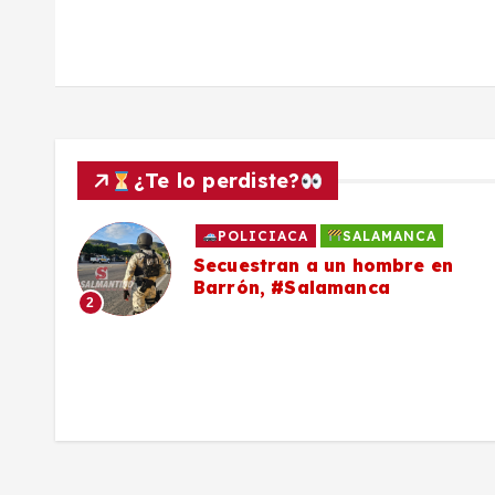
¿Te lo perdiste?
POLICIACA
SALAMANCA
to
Secuestran a un hombre en
Barrón, #Salamanca
2
ron