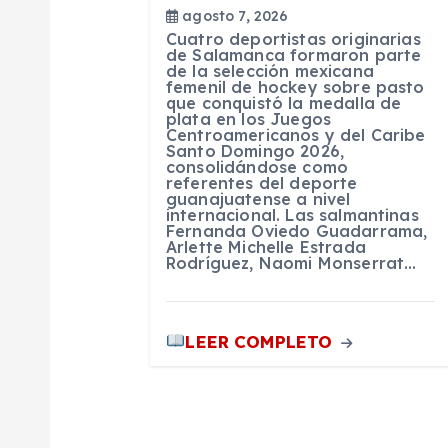
agosto 7, 2026
n
Cuatro deportistas originarias
de Salamanca formaron parte
de la selección mexicana
t
femenil de hockey sobre pasto
que conquistó la medalla de
plata en los Juegos
r
Centroamericanos y del Caribe
Santo Domingo 2026,
consolidándose como
referentes del deporte
a
guanajuatense a nivel
internacional. Las salmantinas
Fernanda Oviedo Guadarrama,
d
Arlette Michelle Estrada
Rodríguez, Naomi Monserrat…
a
LEER COMPLETO
s