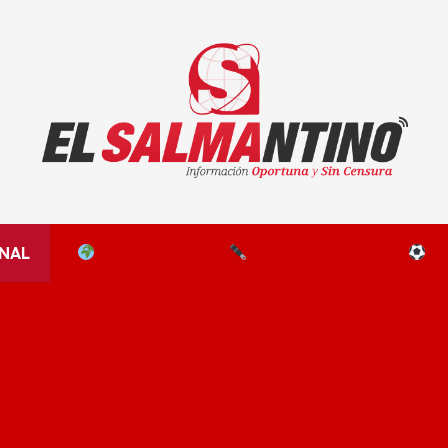
El Salmantino - medios/noticias/editorial
NAL
EL MUNDO
EDITORIALES
D