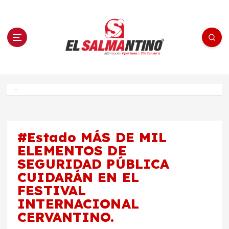
S
a
l
t
a
r
a
l
c
o
El Salmantino - medios/noticias/editorial
n
t
e
Inicio
n
i
d
o
#Estado MÁS DE MIL
ELEMENTOS DE
SEGURIDAD PÚBLICA
CUIDARÁN EN EL
FESTIVAL
INTERNACIONAL
CERVANTINO.