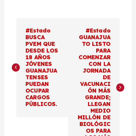
N
#Estado
#Estado
a
BUSCA
GUANAJUA
PVEM QUE
TO LISTO
DESDE LOS
PARA
v
18 AÑOS
COMENZAR
JÓVENES
CON LA
e
GUANAJUA
JORNADA
TENSES
DE
g
PUEDAN
VACUNACI
OCUPAR
ÓN MÁS
a
CARGOS
GRANDE;
PÚBLICOS.
LLEGAN
c
MEDIO
MILLÓN DE
BIOLÓGIC
i
OS PARA