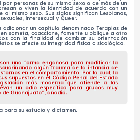
al por personas de su mismo sexo o de más de un
xpresan o viven la identidad de acuerdo con un
al mismo sexo. Sus siglas significan Lesbianas,
sexuales, lntersexual y Queer.
a adicionar un capítulo denominado Terapias de
uien someta, coaccione, fomente u obligue a otro
dos con la finalidad de cambiar su orientación
tos se afecte su integridad física o sicológica.
s, son una forma engañosa para modificar la
escudriñando algún trauma de la infancia de
stornos en el comportamiento. Por lo cual, la
 sus supuestos en el Código Penal del Estado
egislación más moderna que atiende a las
llevan un odio específico para grupos muy
o de Guanajuato”, añadió.
cia para su estudio y dictamen.