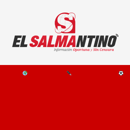
El Salmantino - medios/noticias/editorial
NAL
EL MUNDO
EDITORIALES
D