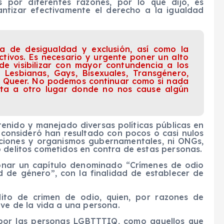
s por diferentes razones, por lo que dijo, es
ntizar efectivamente el derecho a la igualdad
ha de desigualdad y exclusión, así como la
ectivos. Es necesario y urgente poner un alto
de visibilizar con mayor contundencia a los
 Lesbianas, Gays, Bisexuales, Transgénero,
l y Queer. No podemos continuar como si nada
sta a otro lugar donde no nos cause algún
enido y manejado diversas políticas públicas en
 consideró han resultado con pocos o casi nulos
uciones y organismos gubernamentales, ni ONGs,
o delitos cometidos en contra de estas personas.
ionar un capítulo denominado “Crímenes de odio
d de género”, con la finalidad de establecer de
lito de crimen de odio, quien, por razones de
ive de la vida a una persona.
 por las personas LGBTTTIQ, como aquellos que