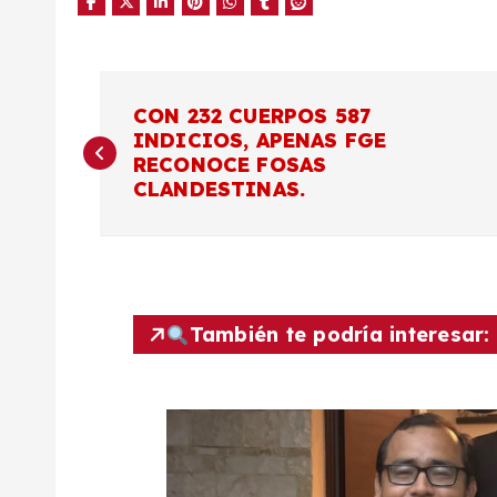
N
CON 232 CUERPOS 587
INDICIOS, APENAS FGE
a
RECONOCE FOSAS
CLANDESTINAS.
v
e
g
También te podría interesar:
a
c