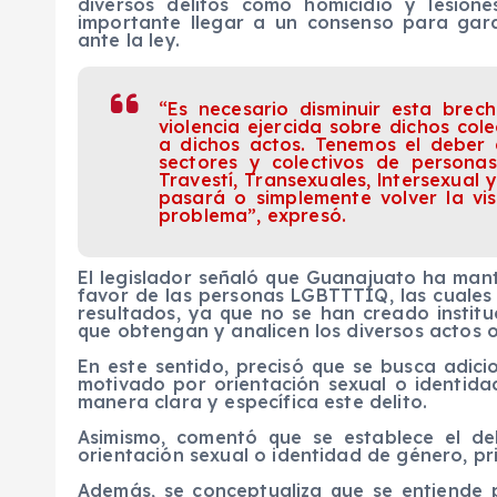
diversos delitos como homicidio y lesione
importante llegar a un consenso para gara
ante la ley.
“Es necesario disminuir esta brec
violencia ejercida sobre dichos col
a dichos actos. Tenemos el deber 
sectores y colectivos de personas
Travestí, Transexuales, lntersexua
pasará o simplemente volver la vi
problema”, expresó.
El legislador señaló que Guanajuato ha mant
favor de las personas LGBTTTIQ, las cuales
resultados, ya que no se han creado instit
que obtengan y analicen los diversos actos 
En este sentido, precisó que se busca adic
motivado por orientación sexual o identida
manera clara y específica este delito.
Asimismo, comentó que se establece el de
orientación sexual o identidad de género, pr
Además, se conceptualiza que se entiende