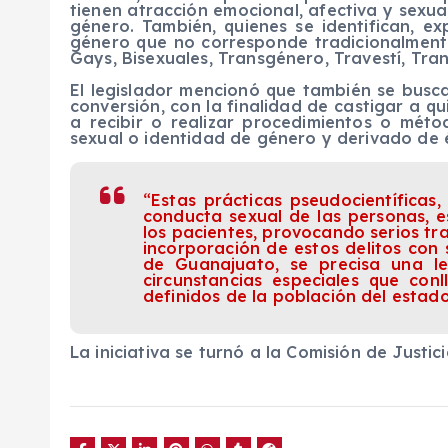
tienen atracción emocional, afectiva y sexu
género. También, quienes se identifican, e
género que no corresponde tradicionalmente 
Gays, Bisexuales, Transgénero, Travestí, Tran
El legislador mencionó que también se busc
conversión, con la finalidad de castigar a q
a recibir o realizar procedimientos o méto
sexual o identidad de género y derivado de és
“Estas prácticas pseudocientífica
conducta sexual de las personas, 
los pacientes, provocando serios tra
incorporación de estos delitos con
de Guanajuato, se precisa una l
circunstancias especiales que con
definidos de la población del estad
La iniciativa se turnó a la Comisión de Justi