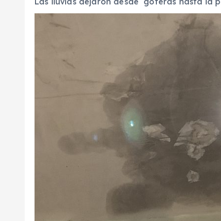
Las lluvias dejaron desde goteras hasta la p