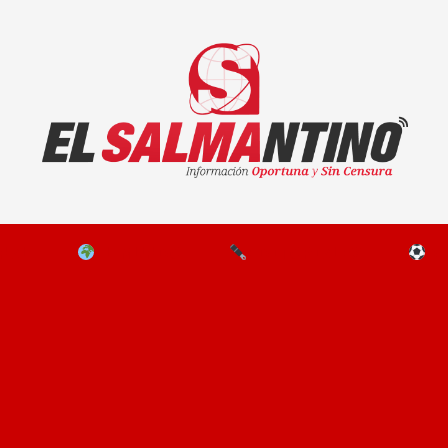
El Salmantino - medios/noticias/editorial
NAL
EL MUNDO
EDITORIALES
D