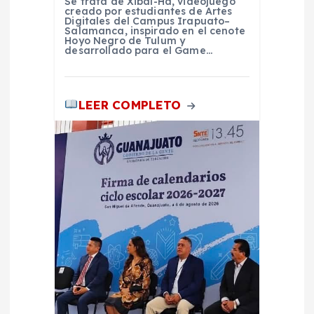
Se trata de Xibal-Ha, videojuego
d
creado por estudiantes de Artes
Digitales del Campus Irapuato–
Salamanca, inspirado en el cenote
Hoyo Negro de Tulum y
a
desarrollado para el Game…
s
LEER COMPLETO