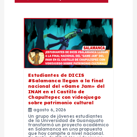
ó
n
d
e
e
Estudiantes de DICIS
#Salamanca llegan a la final
n
nacional del «Game Jam» del
INAH en el Castillo de
t
Chapultepec con videojuego
sobre patrimonio cultural
agosto 6, 2026
r
Un grupo de jóvenes estudiantes
de la Universidad de Guanajuato
transformó un proyecto académico
a
en Salamanca en una propuesta
que hoy compite a nivel nacional.