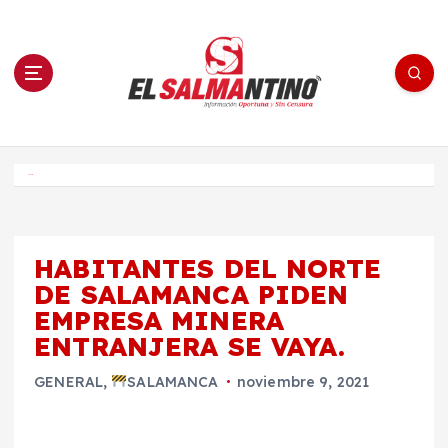
S
a
l
t
a
r
a
l
c
o
El Salmantino - medios/noticias/editorial
n
t
e
Inicio
n
i
d
o
HABITANTES DEL NORTE
DE SALAMANCA PIDEN
EMPRESA MINERA
ENTRANJERA SE VAYA.
GENERAL
,
SALAMANCA
noviembre 9, 2021