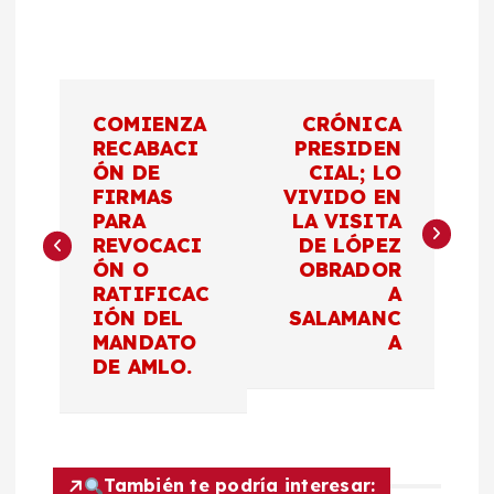
N
COMIENZA
CRÓNICA
a
RECABACI
PRESIDEN
ÓN DE
CIAL; LO
FIRMAS
VIVIDO EN
v
PARA
LA VISITA
REVOCACI
DE LÓPEZ
e
ÓN O
OBRADOR
RATIFICAC
A
g
IÓN DEL
SALAMANC
MANDATO
A
a
DE AMLO.
c
i
También te podría interesar: