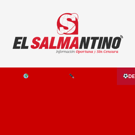
El Salmantino - medios/noticias/editorial
NAL
EL MUNDO
EDITORIALES
D