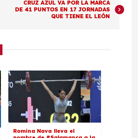
CRUZ AZUL VA POR LA MARCA
DE 41 PUNTOS EN 17 JORNADAS
QUE TIENE EL LEÓN
Romina Nava lleva el
nombre de #Salamanca a la