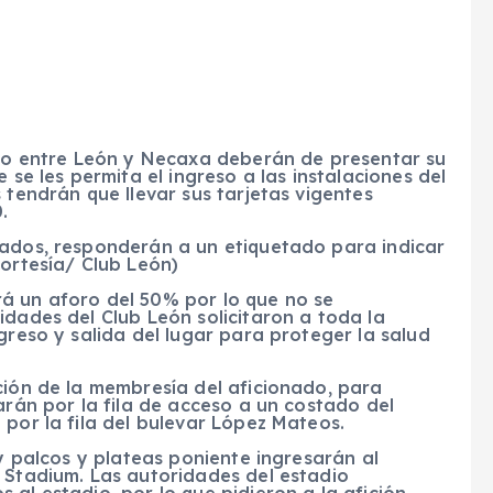
uelo entre León y Necaxa deberán de presentar su
 se les permita el ingreso a las instalaciones del
 tendrán que llevar sus tarjetas vigentes
.
rados, responderán a un etiquetado para indicar
Cortesía/ Club León)
á un aforo del 50% por lo que no se
idades del Club León solicitaron a toda la
greso y salida del lugar para proteger la salud
ción de la membresía del aficionado, para
arán por la fila de acceso a un costado del
 por la fila del bulevar López Mateos.
 y palcos y plateas poniente ingresarán al
 Stadium. Las autoridades del estadio
al estadio, por lo que pidieron a la afición