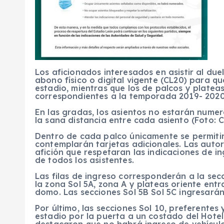
Los aficionados interesados en asistir al d
abono físico o digital vigente (CL20) para que
estadio, mientras que los de palcos y plateas
correspondientes a la temporada 2019- 2020
En las gradas, los asientos no estarán nume
la sana distancia entre cada asiento (Foto: 
Dentro de cada palco únicamente se permitir
contemplarán tarjetas adicionales. Las autor
afición que respetaran las indicaciones de in
de todos los asistentes.
Las filas de ingreso corresponderán a la sec
la zona Sol 5A, zona A y plateas oriente entr
domo. Las secciones Sol 5B Sol 5C ingresarán
Por último, las secciones Sol 10, preferentes
estadio por la puerta a un costado del Hotel
destacaron que no habrá ingreso de vehículos 