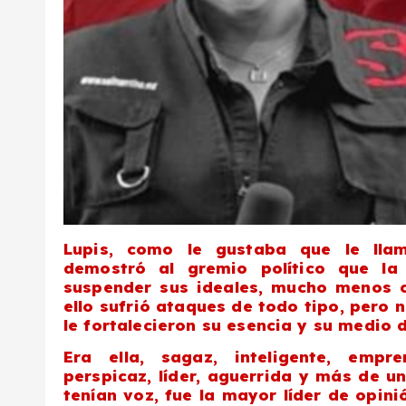
Lupis, como le gustaba que le lla
demostró al gremio político que la
suspender sus ideales, mucho menos c
ello sufrió ataques de todo tipo, pero 
le fortalecieron su esencia y su medio 
Era ella, sagaz, inteligente, empre
perspicaz, líder, aguerrida y más de u
tenían voz, fue la mayor líder de opin