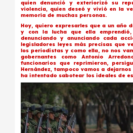
quien denunció y exteriorizó su rep
violencia, quien deseó y vivió en la v
memoria de muchas personas.
Hoy, quiero expresarles que a un año d
y con la lucha que ella emprendió
denunciando y anunciando cada acci
legisladores leyes más precisas que 
los periodistas y como ella, no nos va
gobernantes como Antonio Arredond
funcionarios que reprimieron, persi
Hernández, tampoco vamos a dejarnos 
ha intentado sabotear los ideales de es