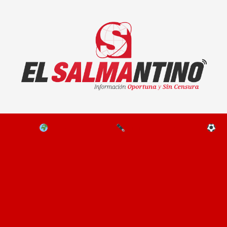
El Salmantino - medios/noticias/editorial
NAL
EL MUNDO
EDITORIALES
D