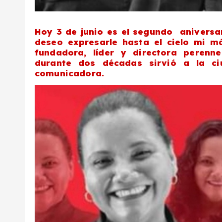
Hoy 3 de junio es el segundo aniversa
deseo expresarle hasta el cielo mi m
fundadora, líder y directora peren
durante dos décadas sirvió a la c
comunicadora.