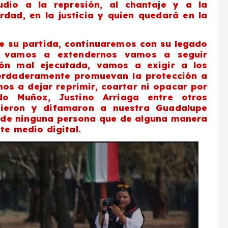
udio a la represión, al chantaje y a la
erdad, en la justicia y quien quedará en la
e su partida, continuaremos con su legado
, vamos a extendernos vamos a seguir
ón mal ejecutada, vamos a exigir a los
verdaderamente promuevan la protección a
mos a dejar reprimir, coartar ni opacar por
o Muñoz, Justino Arriaga entre otros
guieron y difamaron a nuestra Guadalupe
de ninguna persona que de alguna manera
te medio digital.