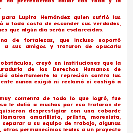
ón no pretendemos callar con toda y la
.
para Lupita Hernández quien sufrió las
ó a toda costa de esconder sus verdades,
es que algún día serán esclarecidas.
na de fortalezas, que incluso soportó
a, a sus amigos y trataron de opacarla
obstáculos, creyó en instituciones que la
curaduría de los Derechos Humanos de
ió abiertamente la represión contra las
ente nunca exigió ni reclamó ni castigó a
muy contenta de todo lo que logró, fue
eso le dolió a muchos por eso trataron de
 quisieron desprestigiar con una cobarde
amaron amarillista, priísta, morenista,
e separar a su equipo de trabajo, algunas
, otros permanecimos leales a un proyecto