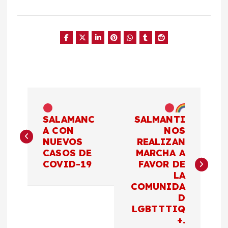
N
a
SALAMANC
SALMANTI
A CON
NOS
NUEVOS
REALIZAN
v
CASOS DE
MARCHA A
COVID-19
FAVOR DE
e
LA
COMUNIDA
g
D
LGBTTTIQ
a
+.