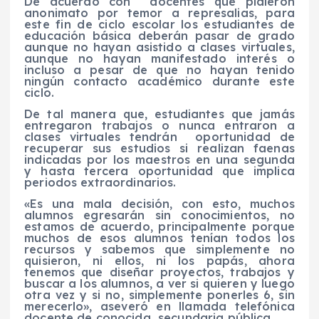
De acuerdo con docentes que pidieron
anonimato por temor a represalias, para
este fin de ciclo escolar los estudiantes de
educación básica deberán pasar de grado
aunque no hayan asistido a clases virtuales,
aunque no hayan manifestado interés o
incluso a pesar de que no hayan tenido
ningún contacto académico durante este
ciclo.
De tal manera que, estudiantes que jamás
entregaron trabajos o nunca entraron a
clases virtuales tendrán oportunidad de
recuperar sus estudios si realizan faenas
indicadas por los maestros en una segunda
y hasta tercera oportunidad que implica
periodos extraordinarios.
«Es una mala decisión, con esto, muchos
alumnos egresarán sin conocimientos, no
estamos de acuerdo, principalmente porque
muchos de esos alumnos tenían todos los
recursos y sabemos que simplemente no
quisieron, ni ellos, ni los papás, ahora
tenemos que diseñar proyectos, trabajos y
buscar a los alumnos, a ver si quieren y luego
otra vez y si no, simplemente ponerles 6, sin
merecerlo», aseveró en llamada telefónica
docente de conocida secundaria pública.