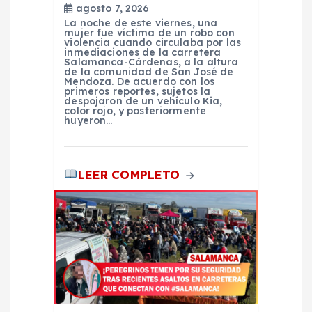
agosto 7, 2026
r
La noche de este viernes, una
mujer fue víctima de un robo con
violencia cuando circulaba por las
a
inmediaciones de la carretera
Salamanca-Cárdenas, a la altura
de la comunidad de San José de
d
Mendoza. De acuerdo con los
primeros reportes, sujetos la
despojaron de un vehículo Kia,
color rojo, y posteriormente
a
huyeron…
s
LEER COMPLETO