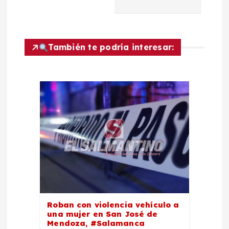
c
i
También te podría interesar:
ó
n
d
e
e
n
Roban con violencia vehículo a
t
una mujer en San José de
Mendoza, #Salamanca