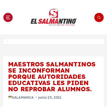
S
a
l
t
a
r
a
l
c
o
El Salmantino - medios/noticias/editorial
n
t
e
Inicio
n
i
d
o
MAESTROS SALMANTINOS
SE INCONFORMAN
PORQUE AUTORIDADES
EDUCATIVAS LES PIDEN
NO REPROBAR ALUMNOS.
SALAMANCA
junio 25, 2021