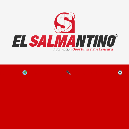
El Salmantino - medios/noticias/editorial
NAL
EL MUNDO
EDITORIALES
D