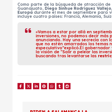
Como parte de la búsqueda de atracción de i
Guanajuato,
Diego Sinhue Rodríguez Vallejo
Europa
durante el mes de septiembre para vi
incluye cuatro países: Francia, Alemania, Suiza
«Vamos a estar por allá en septiem
inversiones, no podemos decir más 
anunciando. Hay una secrecía con la
que no estén amarrados los temas n
especulativo”explicó.El gobernador 
la visión de “Salir a pelear las inve
buscando tras levantarse las
restri
N
PIDEN A SALAMANCA LA