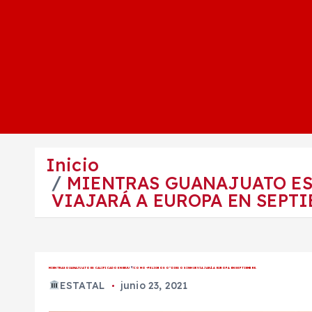
Inicio
MIENTRAS GUANAJUATO ES
VIAJARÁ A EUROPA EN SEPTI
MIENTRAS GUANAJUATO ES CALIFICADO EN EEUU
COMO “PELIGROSO” DIEGO SINHUE VIAJARÁ A EUROPA EN SEPTIEMBRE.
ESTATAL
junio 23, 2021