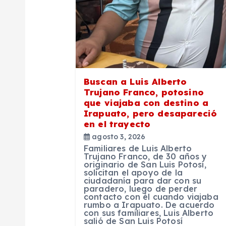
n
d
e
Buscan a Luis Alberto
Trujano Franco, potosino
e
que viajaba con destino a
Irapuato, pero desapareció
en el trayecto
n
agosto 3, 2026
Familiares de Luis Alberto
t
Trujano Franco, de 30 años y
originario de San Luis Potosí,
solicitan el apoyo de la
ciudadanía para dar con su
r
paradero, luego de perder
contacto con él cuando viajaba
rumbo a Irapuato. De acuerdo
a
con sus familiares, Luis Alberto
salió de San Luis Potosí