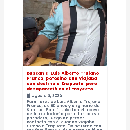
e
n
t
r
a
d
Buscan a Luis Alberto Trujano
Franco, potosino que viajaba
a
con destino a Irapuato, pero
desapareció en el trayecto
agosto 3, 2026
s
Familiares de Luis Alberto Trujano
Franco, de 30 años y originario de
San Luis Potosí, solicitan el apoyo
de la ciudadanía para dar con su
paradero, luego de perder
contacto con él cuando viajaba
rumbo a Irapuato. De acuerdo con
sus familiares, Luis Alberto salió de