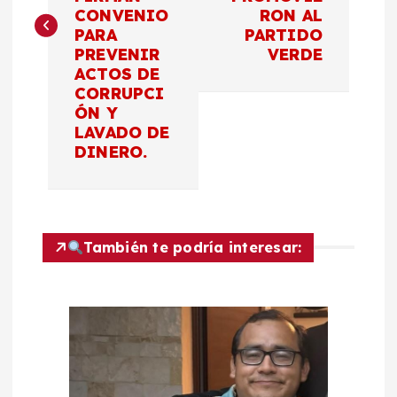
e
CONVENIO
RON AL
PARA
PARTIDO
g
PREVENIR
VERDE
ACTOS DE
a
CORRUPCI
ÓN Y
c
LAVADO DE
DINERO.
i
ó
También te podría interesar:
n
d
e