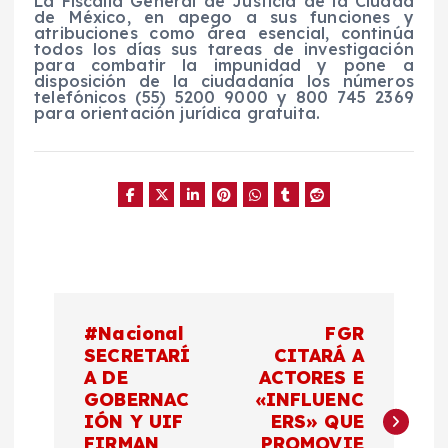
La Fiscalía General de Justicia de la Ciudad
de México, en apego a sus funciones y
atribuciones como área esencial, continúa
todos los días sus tareas de investigación
para combatir la impunidad y pone a
disposición de la ciudadanía los números
telefónicos (55) 5200 9000 y 800 745 2369
para orientación jurídica gratuita.
N
#Nacional
FGR
a
SECRETARÍ
CITARÁ A
A DE
ACTORES E
GOBERNAC
«INFLUENC
v
IÓN Y UIF
ERS» QUE
FIRMAN
PROMOVIE