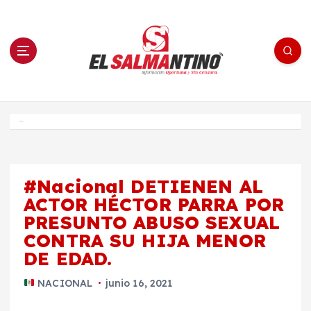
S
a
l
t
a
r
a
l
c
o
El Salmantino - medios/noticias/editorial
n
t
e
Inicio
n
i
d
o
#Nacional DETIENEN AL
ACTOR HÉCTOR PARRA POR
PRESUNTO ABUSO SEXUAL
CONTRA SU HIJA MENOR
DE EDAD.
NACIONAL
junio 16, 2021