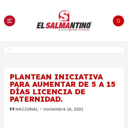
S
a
l
t
a
r
a
l
c
o
El Salmantino - medios/noticias/editorial
n
t
e
Inicio
n
i
d
o
PLANTEAN INICIATIVA
PARA AUMENTAR DE 5 A 15
DÍAS LICENCIA DE
PATERNIDAD.
NACIONAL
noviembre 16, 2021