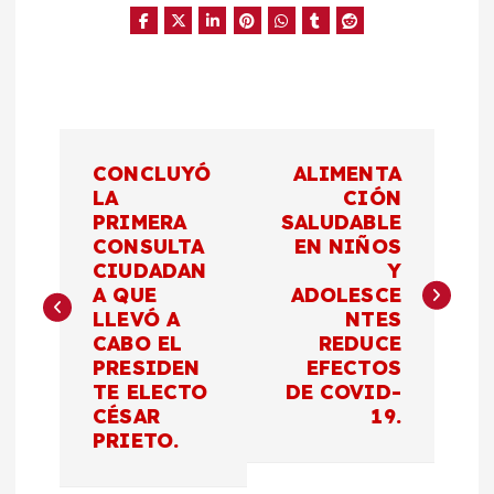
N
CONCLUYÓ
ALIMENTA
a
LA
CIÓN
PRIMERA
SALUDABLE
CONSULTA
EN NIÑOS
v
CIUDADAN
Y
A QUE
ADOLESCE
e
LLEVÓ A
NTES
CABO EL
REDUCE
g
PRESIDEN
EFECTOS
TE ELECTO
DE COVID-
a
CÉSAR
19.
PRIETO.
c