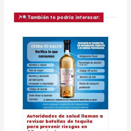
i
También te podría interesar:
ó
n
d
e
e
n
t
Autoridades de salud llaman a
r
revisar botellas de tequila
para prevenir riesgos en