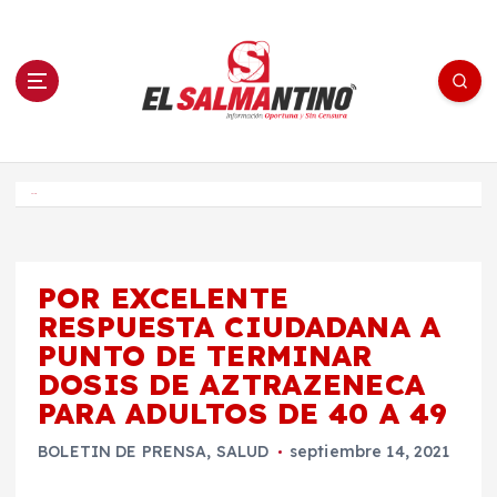
S
a
l
t
a
r
a
l
c
o
El Salmantino - medios/noticias/editorial
n
t
e
Inicio
n
i
d
o
POR EXCELENTE
RESPUESTA CIUDADANA A
PUNTO DE TERMINAR
DOSIS DE AZTRAZENECA
PARA ADULTOS DE 40 A 49
BOLETIN DE PRENSA
,
SALUD
septiembre 14, 2021