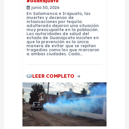
#Guanajuato
a
junio 30, 2026
En Salamanca e Irapuato, las
d
muertes y decenas de
intoxicaciones por tequila
adulterado dejaron una situación
muy preocupante en la población.
a
Las autoridades de salud del
estado de Guanajuato insisten en
que la prevención es la única
s
manera de evitar que se repitan
tragedias como las que marcaron
a ambas ciudades. Cada…
LEER COMPLETO