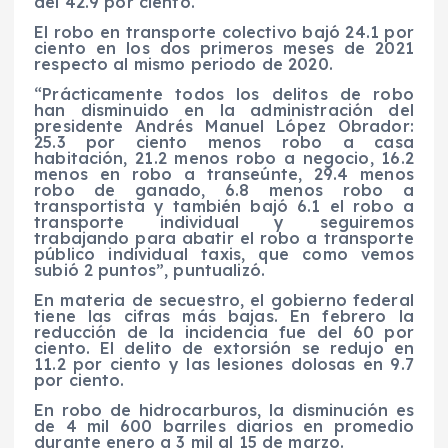
del 42.9 por ciento.
El robo en transporte colectivo bajó 24.1 por
ciento en los dos primeros meses de 2021
respecto al mismo periodo de 2020.
“Prácticamente todos los delitos de robo
han disminuido en la administración del
presidente Andrés Manuel López Obrador:
25.3 por ciento menos robo a casa
habitación, 21.2 menos robo a negocio, 16.2
menos en robo a transeúnte, 29.4 menos
robo de ganado, 6.8 menos robo a
transportista y también bajó 6.1 el robo a
transporte individual y seguiremos
trabajando para abatir el robo a transporte
público individual taxis, que como vemos
subió 2 puntos”, puntualizó.
En materia de secuestro, el gobierno federal
tiene las cifras más bajas. En febrero la
reducción de la incidencia fue del 60 por
ciento. El delito de extorsión se redujo en
11.2 por ciento y las lesiones dolosas en 9.7
por ciento.
En robo de hidrocarburos, la disminución es
de 4 mil 600 barriles diarios en promedio
durante enero a 3 mil al 15 de marzo.