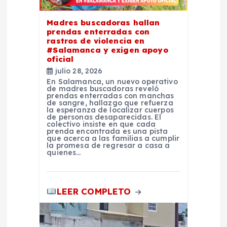
e
Madres buscadoras hallan
n
prendas enterradas con
rastros de violencia en
t
#Salamanca y exigen apoyo
oficial
julio 28, 2026
r
En Salamanca, un nuevo operativo
de madres buscadoras reveló
prendas enterradas con manchas
a
de sangre, hallazgo que refuerza
la esperanza de localizar cuerpos
de personas desaparecidas. El
d
colectivo insiste en que cada
prenda encontrada es una pista
que acerca a las familias a cumplir
la promesa de regresar a casa a
a
quienes…
s
LEER COMPLETO