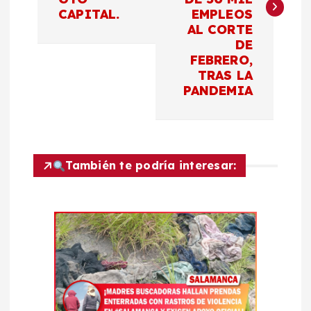
e
CAPITAL.
EMPLEOS
AL CORTE
g
DE
FEBRERO,
a
TRAS LA
PANDEMIA
c
i
También te podría interesar:
ó
n
d
e