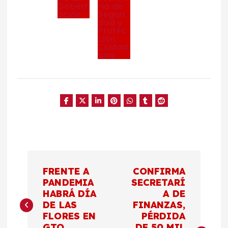
N
FRENTE A
CONFIRMA
a
PANDEMIA
SECRETARÍ
HABRÁ DÍA
A DE
DE LAS
FINANZAS,
v
FLORES EN
PÉRDIDA
GTO
DE 50 MIL