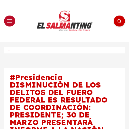
S
a
l
t
a
r
a
l
c
o
El Salmantino - medios/noticias/editorial
n
t
e
Inicio
n
i
d
o
#Presidencia
DISMINUCIÓN DE LOS
DELITOS DEL FUERO
FEDERAL ES RESULTADO
DE COORDINACIÓN:
PRESIDENTE; 30 DE
MARZO PRESENTARÁ