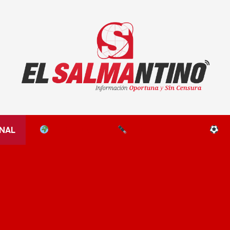
El Salmantino - medios/noticias/editorial
NAL
EL MUNDO
EDITORIALES
D