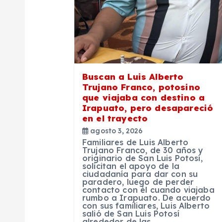
n
d
e
Buscan a Luis Alberto
e
Trujano Franco, potosino
que viajaba con destino a
Irapuato, pero desapareció
n
en el trayecto
agosto 3, 2026
t
Familiares de Luis Alberto
Trujano Franco, de 30 años y
originario de San Luis Potosí,
r
solicitan el apoyo de la
ciudadanía para dar con su
paradero, luego de perder
contacto con él cuando viajaba
a
rumbo a Irapuato. De acuerdo
con sus familiares, Luis Alberto
salió de San Luis Potosí
alrededor de las…