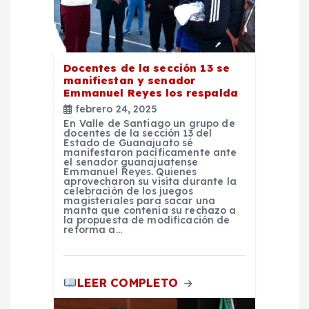
e
n
t
Docentes de la sección 13 se
manifiestan y senador
Emmanuel Reyes los respalda
r
febrero 24, 2025
En Valle de Santiago un grupo de
a
docentes de la sección 13 del
Estado de Guanajuato sé
manifestaron pacíficamente ante
d
el senador guanajuatense
Emmanuel Reyes. Quienes
aprovecharon su visita durante la
celebración de los juegos
a
magisteriales para sacar una
manta que contenía su rechazo a
la propuesta de modificación de
s
reforma a…
LEER COMPLETO