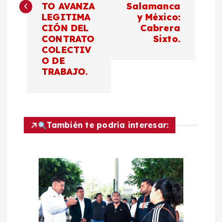
e
TO AVANZA
Salamanca
LEGITIMA
y México:
g
CIÓN DEL
Cabrera
CONTRATO
Sixto.
a
COLECTIV
O DE
c
TRABAJO.
i
ó
También te podría interesar:
n
d
e