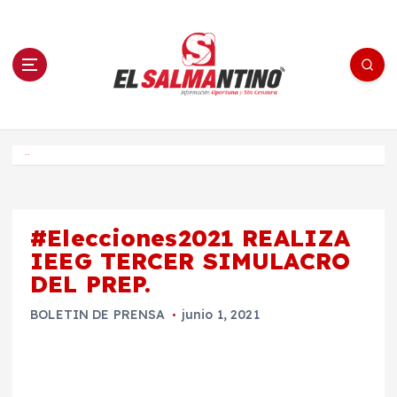
S
a
l
t
a
r
a
l
c
o
El Salmantino - medios/noticias/editorial
n
t
e
Inicio
n
i
d
o
#Elecciones2021 REALIZA
IEEG TERCER SIMULACRO
DEL PREP.
BOLETIN DE PRENSA
junio 1, 2021