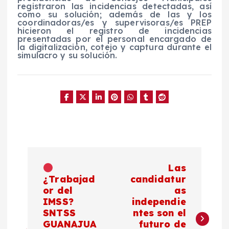
registraron las incidencias detectadas, así
como su solución; además de las y los
coordinadoras/es y supervisoras/es PREP
hicieron el registro de incidencias
presentadas por el personal encargado de
la digitalización, cotejo y captura durante el
simulacro y su solución.
N
Las
a
¿Trabajad
candidatur
or del
as
IMSS?
independie
v
SNTSS
ntes son el
GUANAJUA
futuro de