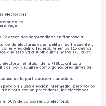
s electorales
mas sociales
ra ilegal
ay 12 detenidos sorprendidos en flagrancia.
padrón de electores es un delito muy frecuente y
ciales y es delito federal, tenemos 115 delitos
os que esto va a subir quizás hasta 175, 200”,
lectoral, el titular de la FISUL, criticó a
líticos, por asumirse como ganadores antes de
opioso de la participación ciudadana.
n perdió en una elección intermedia, pero todos
ia ha roto con un precedente, las elecciones
.
 el 50% de concurrencia electoral.