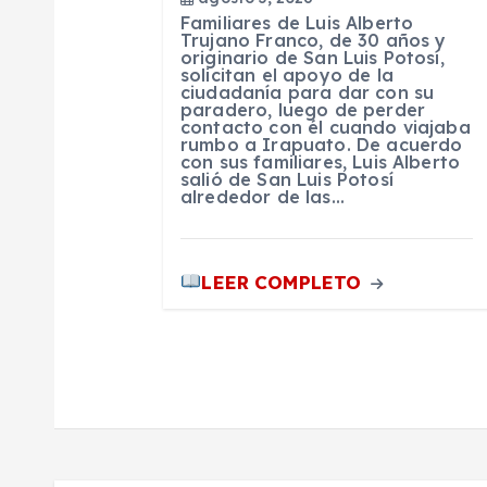
n
Familiares de Luis Alberto
Trujano Franco, de 30 años y
t
originario de San Luis Potosí,
solicitan el apoyo de la
ciudadanía para dar con su
paradero, luego de perder
r
contacto con él cuando viajaba
rumbo a Irapuato. De acuerdo
con sus familiares, Luis Alberto
a
salió de San Luis Potosí
alrededor de las…
d
LEER COMPLETO
a
s