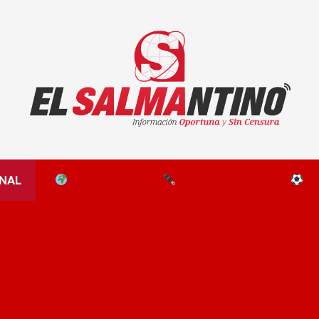
El Salmantino - medios/noticias/editorial
NAL
EL MUNDO
EDITORIALES
D