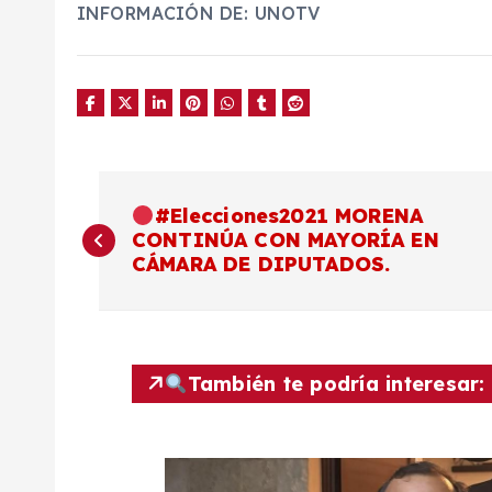
INFORMACIÓN DE: UNOTV
N
#Elecciones2021 MORENA
CONTINÚA CON MAYORÍA EN
a
CÁMARA DE DIPUTADOS.
v
e
También te podría interesar:
g