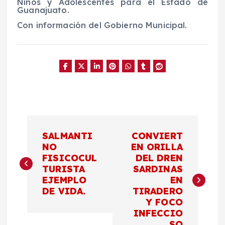
Niños y Adolescent
es para el Estado de
Guanajuato
.
Con información del Gobierno Municipal.
N
SALMANTI
CONVIERT
a
NO
EN ORILLA
FISICOCUL
DEL DREN
TURISTA
SARDINAS
v
EJEMPLO
EN
DE VIDA.
TIRADERO
e
Y FOCO
INFECCIO
SO