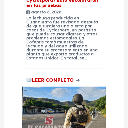
Cyclospora? Esto encontraron
en las pruebas
t
agosto 8, 2026
La lechuga producida en
r
Guanajuato fue revisada después
de que surgiera una alerta por
casos de Cyclospora, un parásito
que puede causar diarrea y otros
a
problemas estomacales. La
Cofepris tomó muestras de
lechuga y del agua utilizada
d
durante su procesamiento en una
planta que exporta productos a
Estados Unidos. En total, se…
a
s
LEER COMPLETO