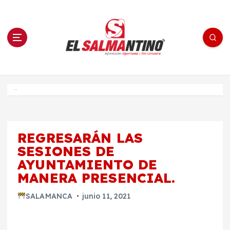
S
a
l
t
a
r
a
l
c
o
El Salmantino - medios/noticias/editorial
n
t
e
Inicio
n
i
d
o
REGRESARÁN LAS
SESIONES DE
AYUNTAMIENTO DE
MANERA PRESENCIAL.
SALAMANCA
junio 11, 2021