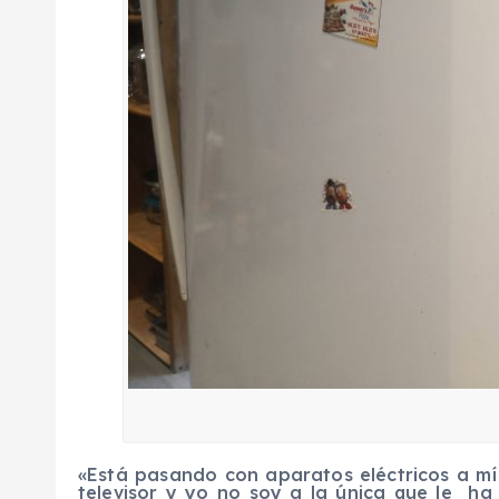
«Está pasando con aparatos eléctricos a mí 
televisor y yo no soy a la única que le ha