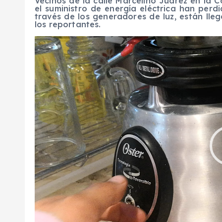
Vecinos de la calle Marcelino Juárez en la 
el suministro de energía eléctrica han perd
través de los generadores de luz, están lle
los reportantes.
R
e
p
r
o
d
u
c
t
o
r
d
e
v
í
d
e
o