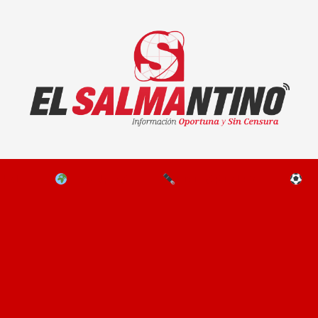
El Salmantino - medios/noticias/editorial
NAL
EL MUNDO
EDITORIALES
D