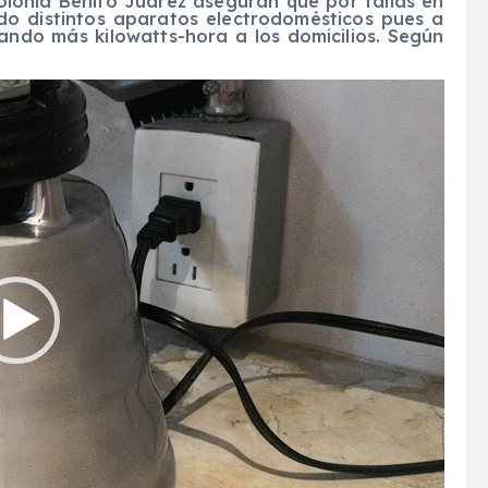
Colonia Benito Juárez aseguran que por fallas en
ido distintos aparatos electrodomésticos pues a
gando más kilowatts-hora a los domicilios. Según