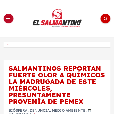
S
a
l
t
a
r
a
l
c
o
El Salmantino - medios/noticias/editorial
n
t
e
Inicio
n
i
d
o
SALMANTINOS REPORTAN
FUERTE OLOR A QUÍMICOS
LA MADRUGADA DE ESTE
MIÉRCOLES,
PRESUNTAMENTE
PROVENÍA DE PEMEX
BIÓSFERA
,
DENUNCIA
,
MEDIO AMBIENTE
,
SALAMANCA