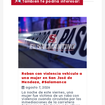
También te podría interesar:
n
d
e
e
n
t
Roban con violencia vehículo a
r
una mujer en San José de
Mendoza, #Salamanca
a
agosto 7, 2026
La noche de este viernes, una
mujer fue víctima de un robo con
d
violencia cuando circulaba por las
inmediaciones de la carretera