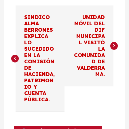
N
SINDICO
UNIDAD
a
ALMA
MÓVIL DEL
BERRONES
DIF
EXPLICA
MUNICIPA
v
LO
L VISITÓ
SUCEDIDO
LA
e
EN LA
COMUNIDA
COMISIÓN
D DE
g
DE
VALDERRA
HACIENDA,
MA.
a
PATRIMON
IO Y
c
CUENTA
PÚBLICA.
i
ó