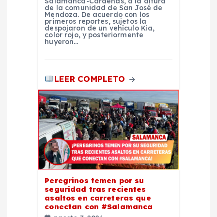
Salamanca-Cárdenas, a la altura
a
de la comunidad de San José de
Mendoza. De acuerdo con los
primeros reportes, sujetos la
despojaron de un vehículo Kia,
s
color rojo, y posteriormente
huyeron…
LEER COMPLETO
Peregrinos temen por su
seguridad tras recientes
asaltos en carreteras que
conectan con #Salamanca