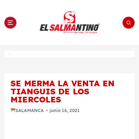
S
a
l
t
a
r
a
l
c
o
El Salmantino - medios/noticias/editorial
n
t
e
Inicio
n
i
d
o
SE MERMA LA VENTA EN
TIANGUIS DE LOS
MIERCOLES
SALAMANCA
junio 16, 2021