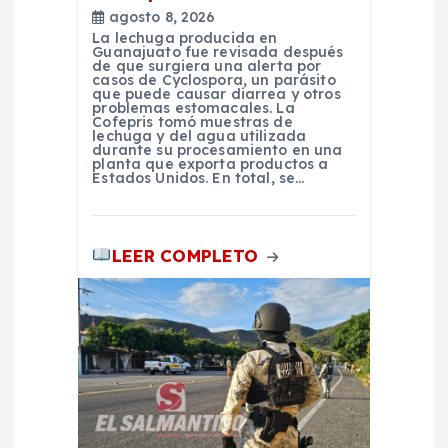
r
agosto 8, 2026
a
La lechuga producida en
Guanajuato fue revisada después
de que surgiera una alerta por
casos de Cyclospora, un parásito
d
que puede causar diarrea y otros
problemas estomacales. La
Cofepris tomó muestras de
a
lechuga y del agua utilizada
durante su procesamiento en una
planta que exporta productos a
Estados Unidos. En total, se…
s
LEER COMPLETO