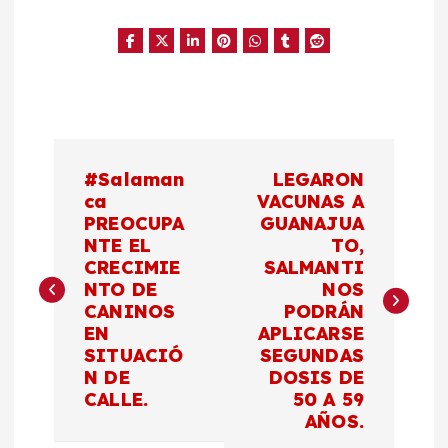
N
#Salaman
LEGARON
a
ca
VACUNAS A
PREOCUPA
GUANAJUA
NTE EL
TO,
v
CRECIMIE
SALMANTI
NTO DE
NOS
e
CANINOS
PODRÁN
EN
APLICARSE
g
SITUACIÓ
SEGUNDAS
N DE
DOSIS DE
a
CALLE.
50 A 59
AÑOS.