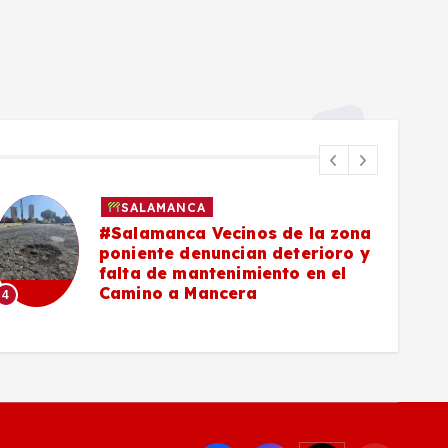
SALAMANCA
 zona
#Salamanca Buscadoras
oro y
señalan a César Prieto por fal
el
de convenio para células
municipales de búsqueda
5