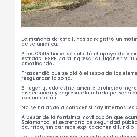
La mañana de este lunes se registró un motí
de salamanca.
A las 09:05 horas se solicitó el apoyo de el
estrado FSPE para ingresar al lugar en virtu
amotinando.
Trascendió que se pidió el respaldo los eleme
resguardar la zona.
El lugar quedo estrictamente prohibido ingre
dispersando y regresando a toda persona qu
comunicación.
No se ha dado a conocer si hay internos lesi
A pesar de la fortísima movilización que ocu
Salamanca, el secretario de seguridad públi
ocurrido, sin dar más explicaciones difundió 
La fuerte movilización que este medio docum