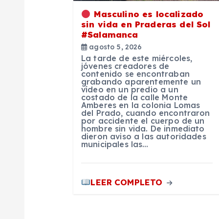
ó
Masculino es localizado
sin vida en Praderas del Sol
#Salamanca
n
agosto 5, 2026
La tarde de este miércoles,
d
jóvenes creadores de
contenido se encontraban
grabando aparentemente un
vídeo en un predio a un
e
costado de la calle Monte
Amberes en la colonia Lomas
del Prado, cuando encontraron
e
por accidente el cuerpo de un
hombre sin vida. De inmediato
dieron aviso a las autoridades
municipales las…
n
t
LEER COMPLETO
r