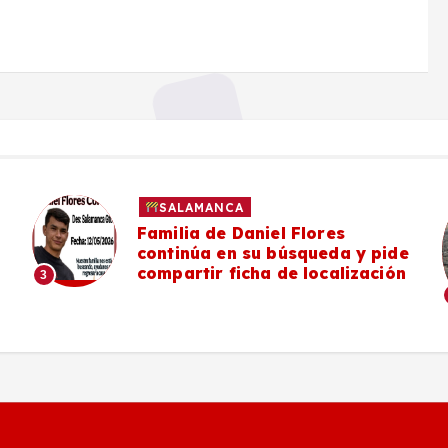
SALAMANCA
es
#Salamanca Vecinos de la
da y pide
poniente denuncian deteri
alización
falta de mantenimiento en 
Camino a Mancera
4