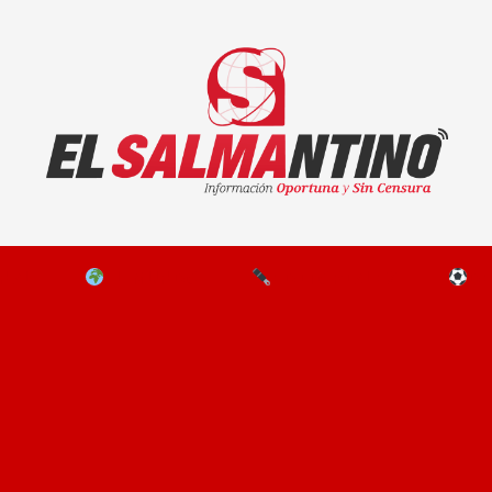
El Salmantino - medios/noticias/editorial
NAL
EL MUNDO
EDITORIALES
D