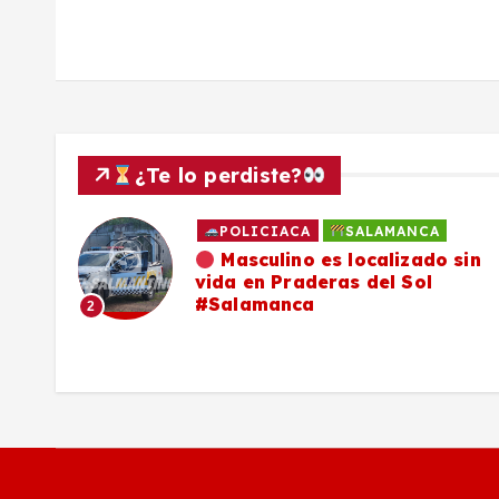
a
d
a
¿Te lo perdiste?
s
LAMANCA
SALAMANCA
calizado sin
Familia de Daniel Flor
del Sol
continúa en su búsque
compartir ficha de loc
3