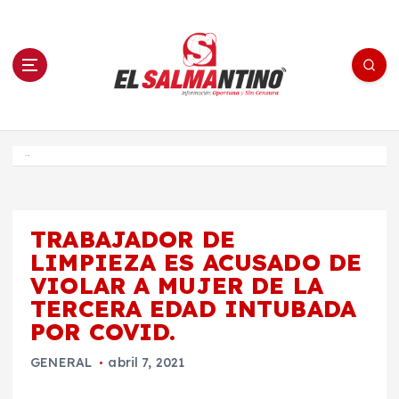
S
a
l
t
a
r
a
l
c
o
El Salmantino - medios/noticias/editorial
n
t
e
Inicio
n
i
d
o
TRABAJADOR DE
LIMPIEZA ES ACUSADO DE
VIOLAR A MUJER DE LA
TERCERA EDAD INTUBADA
POR COVID.
GENERAL
abril 7, 2021