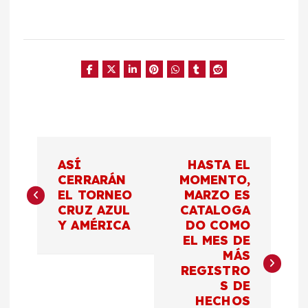
N
ASÍ
HASTA EL
a
CERRARÁN
MOMENTO,
EL TORNEO
MARZO ES
CRUZ AZUL
CATALOGA
v
Y AMÉRICA
DO COMO
EL MES DE
e
MÁS
REGISTRO
g
S DE
HECHOS