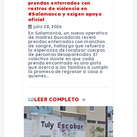
t
prendas enterradas con
rastros de violencia en
#Salamanca y exigen apoyo
r
oficial
julio 28, 2026
a
En Salamanca, un nuevo operativo
de madres buscadoras reveló
prendas enterradas con manchas
d
de sangre, hallazgo que refuerza
la esperanza de localizar cuerpos
de personas desaparecidas. El
colectivo insiste en que cada
a
prenda encontrada es una pista
que acerca a las familias a cumplir
la promesa de regresar a casa a
s
quienes…
LEER COMPLETO