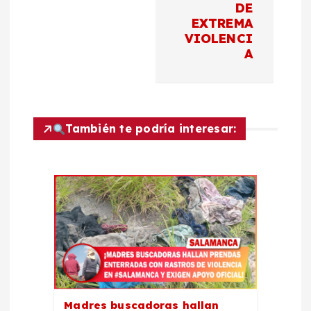
a
DE
EXTREMA
c
VIOLENCI
A
i
ó
También te podría interesar:
n
d
e
e
n
Madres buscadoras hallan