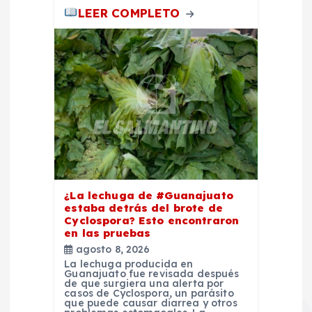
s
LEER COMPLETO
¿La lechuga de #Guanajuato
estaba detrás del brote de
Cyclospora? Esto encontraron
en las pruebas
agosto 8, 2026
La lechuga producida en
Guanajuato fue revisada después
de que surgiera una alerta por
casos de Cyclospora, un parásito
que puede causar diarrea y otros