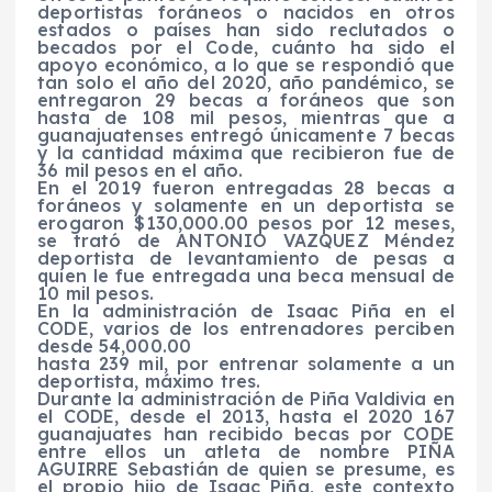
deportistas foráneos o nacidos en otros
estados o países han sido reclutados o
becados por el Code, cuánto ha sido el
apoyo económico, a lo que se respondió que
tan solo el año del 2020, año pandémico, se
entregaron 29 becas a foráneos que son
hasta de 108 mil pesos, mientras que a
guanajuatenses entregó únicamente 7 becas
y la cantidad máxima que recibieron fue de
36 mil pesos en el año.
En el 2019 fueron entregadas 28 becas a
foráneos y solamente en un deportista se
erogaron $130,000.00 pesos por 12 meses,
se trató de ANTONIO VAZQUEZ Méndez
deportista de levantamiento de pesas a
quien le fue entregada una beca mensual de
10 mil pesos.
En la administración de Isaac Piña en el
CODE, varios de los entrenadores perciben
desde 54,000.00
hasta 239 mil, por entrenar solamente a un
deportista, máximo tres.
Durante la administración de Piña Valdivia en
el CODE, desde el 2013, hasta el 2020 167
guanajuates han recibido becas por CODE
entre ellos un atleta de nombre PIÑA
AGUIRRE Sebastián de quien se presume, es
el propio hijo de Isaac Piña, este contexto