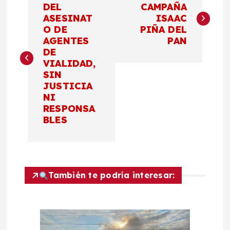
a
DEL
CAMPAÑA
ASESINAT
ISAAC
O DE
PIÑA DEL
v
AGENTES
PAN
DE
e
VIALIDAD,
SIN
g
JUSTICIA
NI
a
RESPONSA
BLES
c
i
También te podría interesar:
ó
n