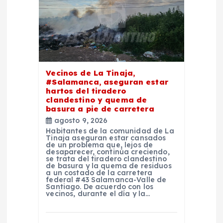
d
e
e
Vecinos de La Tinaja,
n
#Salamanca, aseguran estar
hartos del tiradero
t
clandestino y quema de
basura a pie de carretera
agosto 9, 2026
r
Habitantes de la comunidad de La
Tinaja aseguran estar cansados
de un problema que, lejos de
a
desaparecer, continúa creciendo,
se trata del tiradero clandestino
de basura y la quema de residuos
d
a un costado de la carretera
federal #43 Salamanca-Valle de
Santiago. De acuerdo con los
vecinos, durante el día y la…
a