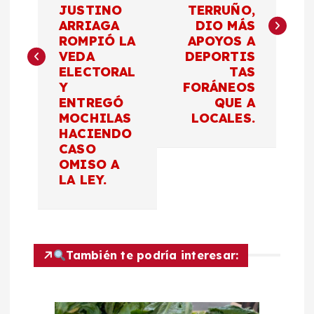
JUSTINO
TERRUÑO,
e
ARRIAGA
DIO MÁS
ROMPIÓ LA
APOYOS A
g
VEDA
DEPORTIS
ELECTORAL
TAS
a
Y
FORÁNEOS
ENTREGÓ
QUE A
c
MOCHILAS
LOCALES.
HACIENDO
CASO
i
OMISO A
LA LEY.
ó
n
d
También te podría interesar:
e