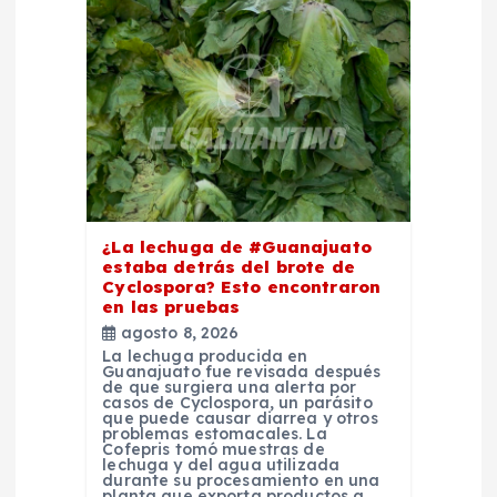
e
n
t
r
a
¿La lechuga de #Guanajuato
estaba detrás del brote de
d
Cyclospora? Esto encontraron
en las pruebas
agosto 8, 2026
a
La lechuga producida en
Guanajuato fue revisada después
de que surgiera una alerta por
s
casos de Cyclospora, un parásito
que puede causar diarrea y otros
problemas estomacales. La
Cofepris tomó muestras de
lechuga y del agua utilizada
durante su procesamiento en una
planta que exporta productos a