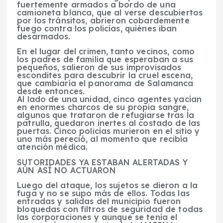
fuertemente armados a bordo de una
camioneta blanca, que al verse descubiertos
por los tránsitos, abrieron cobardemente
fuego contra los policías, quiénes iban
desarmados.
En el lugar del crimen, tanto vecinos, como
los padres de familia que esperaban a sus
pequeños, salieron de sus improvisados
escondites para descubrir la cruel escena,
que cambiaría el panorama de Salamanca
desde entonces.
Al lado de una unidad, cinco agentes yacían
en enormes charcos de su propia sangre,
algunos que trataron de refugiarse tras la
patrulla, quedaron inertes al costado de las
puertas. Cinco policías murieron en el sitio y
uno más pereció, al momento que recibía
atención médica.
SUTORIDADES YA ESTABAN ALERTADAS Y
AÚN ASÍ NO ACTUARON
Luego del ataque, los sujetos se dieron a la
fuga y no se supo más de ellos. Todas las
entradas y salidas del municipio fueron
bloquedas con filtros de seguridad de todas
las corporaciones y aunque se tenía el