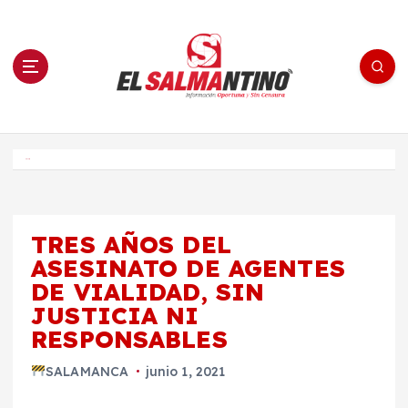
S
a
l
t
a
r
a
l
c
o
El Salmantino - medios/noticias/editorial
n
t
e
Inicio
n
i
d
o
TRES AÑOS DEL
ASESINATO DE AGENTES
DE VIALIDAD, SIN
JUSTICIA NI
RESPONSABLES
SALAMANCA
junio 1, 2021