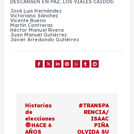
DESCANSEN EN PAZ, LOS VIALES CAÍDOS:
José Luis Hernández
Victoriano Sánchez
Vicente Bueno
Martín Contreras
Héctor Manuel Rivera
Juan Manuel Gutiérrez
Javier Arredondo Gutiérrez
N
Historias
#TRANSPA
a
de
RENCIA/
elecciones
ISAAC
HACE 6
PIÑA
v
AÑOS
OLVIDA SU