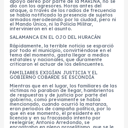
apoyo aéreo por parte de la MARINA, no se
dio con los agresores. Horas antes del
ataque, a través de los radios de frecuencia
se había notificado la presencia de sujetos
armados merodeando por la ciudad, pero ni
el Mando Único, ni la Policía Militar,
intervinieron en el asunto.
SALAMANCA EN EL OJO DEL HURACÁN
Rápidamente, la terrible noticia se esparció
por todo el municipio, convirtiéndose en el
tema del momento, gasta llegar a medios
estatales y nacionales, que duramente
criticaron el actuar de los delincuentes.
FAMILIARES EXIGÍAN JUSTICIA Y EL
GOBIERNO COBARDE SE ESCONDÍA
Mientras que en el lugar, los familiares de las
víctimas no paraban de llegar, hambrientos
de respuestas y de justicia por parte del
gobierno, como previamente se había
mencionado, cuando ocurrió la matanza,
eran períodos de campaña política, por lo
que en ese momento, el presidente en
licencia y en su fracasado intento por
reelegirse; Antonio Arredondo, se
encontraba en pleno proselitismo, que se le