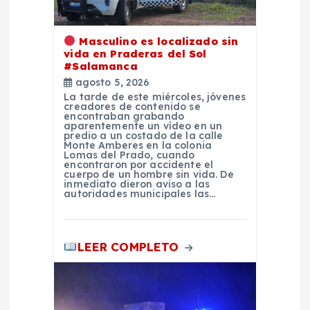
e
n
Masculino es localizado sin
vida en Praderas del Sol
#Salamanca
t
agosto 5, 2026
La tarde de este miércoles, jóvenes
r
creadores de contenido se
encontraban grabando
aparentemente un vídeo en un
predio a un costado de la calle
a
Monte Amberes en la colonia
Lomas del Prado, cuando
encontraron por accidente el
d
cuerpo de un hombre sin vida. De
inmediato dieron aviso a las
autoridades municipales las…
a
s
LEER COMPLETO