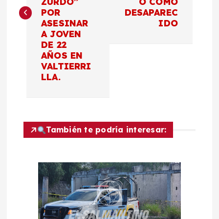
ZURDO”
O COMO
e
POR
DESAPAREC
ASESINAR
IDO
g
A JOVEN
DE 22
a
AÑOS EN
VALTIERRI
c
LLA.
i
ó
También te podría interesar:
n
d
e