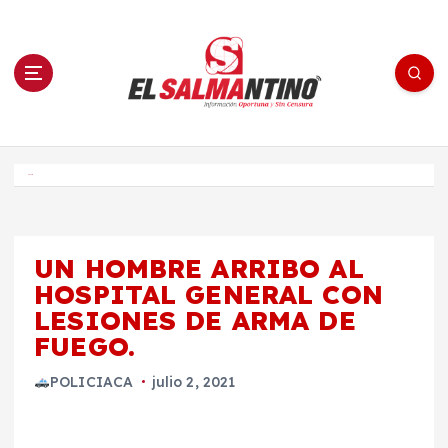
S
a
l
t
a
r
a
l
c
o
El Salmantino - medios/noticias/editorial
n
t
e
Inicio
n
i
d
o
UN HOMBRE ARRIBO AL
HOSPITAL GENERAL CON
LESIONES DE ARMA DE
FUEGO.
POLICIACA
julio 2, 2021