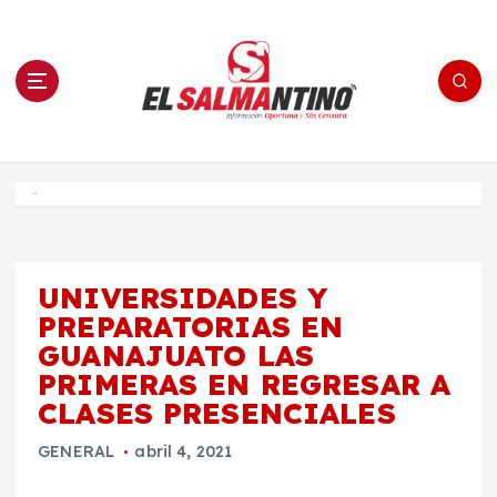
S
a
l
t
a
r
a
l
c
o
El Salmantino - medios/noticias/editorial
n
t
e
Inicio
n
i
d
o
UNIVERSIDADES Y
PREPARATORIAS EN
GUANAJUATO LAS
PRIMERAS EN REGRESAR A
CLASES PRESENCIALES
GENERAL
abril 4, 2021